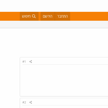
התחבר
הירשם
חיפוש
#1
#2