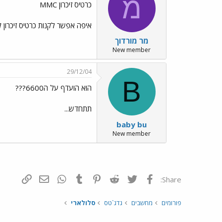
מ
כרטיס זיכרון MMC
איפה אפשר לקנות כרטיס זיכרון ל6230ג€ של 512M בזול? תודה לעונים
מר מורדוך
New member
29/12/04
B
הוא הועדף על ה6600???
תתחדש...
baby bu
New member
פייסבוק
Twitter
Reddit
Pinterest
Tumblr
WhatsApp
דואר אלקטרונ
הוסף קי
Share:
פורומים
מחשבים
גדג`טס
סלולארי