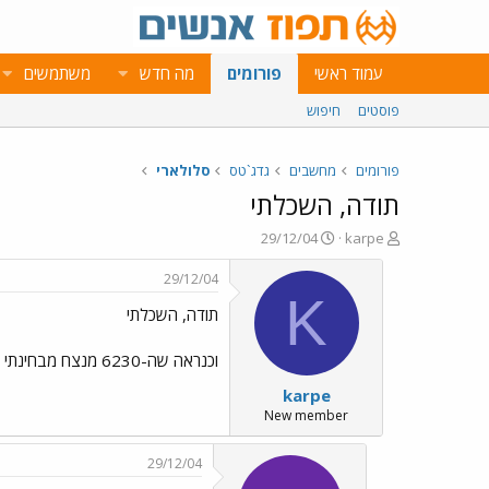
עמוד ראשי
פורומים
מה חדש
משתמשים
פוסטים
חיפוש
פורומים
מחשבים
גדג`טס
סלולארי
תודה, השכלתי
פ
פ
29/12/04
karpe
ו
ו
ת
ר
29/12/04
ח
ס
K
תודה, השכלתי
ה
ם
נ
ב
ו
ת
וכנראה שה-6230 מנצח מבחינתי לפחות... תודה שוב
ש
א
karpe
א
ר
י
New member
ך
29/12/04