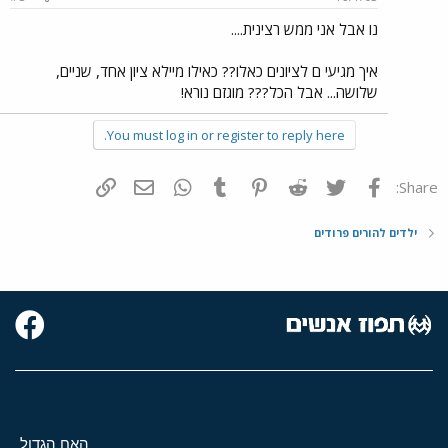
נו אבל אני ממש רצינית....
איך מגיעי ם לציונים כאלו?? כאילו מיילא ציון אחד, שניים,
שלושה... אבל הכל??? מוגזם נורא!
You must log in or register to reply here.
פייסבוק
Twitter
Reddit
Pinterest
Tumblr
WhatsApp
דואר אלקטרוני
הוסף קישור
Share:
ילדים להורים פרודים
האח הגדול