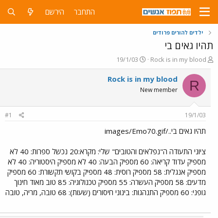
התחבר
הירשם
ילדים להורים פרודים
תהיו גאים בי
פ
פ
19/1/03
Rock is in my blood
ו
ו
ת
ר
Rock is in my blood
R
ח
ס
New member
ה
ם
נ
ב
ו
ת
#1
19/1/03
ש
א
א
ר
תהיו גאים בי../images/Emo70.gif
י
ך
ציוני התעודה ה"נפלאים והטובים" שלי: מקרא:20 נכשל ספרות: 40 לא
מספיק עדוד קריאה: 60 מספיק הבעה: 40 לא מספיק היסטוריה: 40 לא
מספיק אנגלית: 58 מספיק רוסית: 48 מספיק בקושי תקשורת: 60 מספיק
מדעים: 58 מספיק העשרה: 55 מספיק טכנולוגיה: 85 טוב מאוד חינוך
גופני: 60 מספיק התנהגות: בינוני חיסורים (שעות): 68 טובה, מריה, טובה