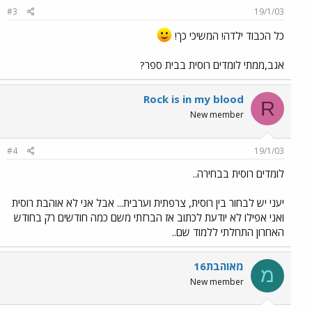
#3
19/1/03
כל הכבוד ילדה! המשיכי כך!
אגב,ממתי לומדים רוסית בבית ספר?
Rock is in my blood
R
New member
#4
19/1/03
לומדים רוסית בבחירה..
יעני יש לבחור בין רוסית, צרפתית וערבית... אבל אני לא אוהבת רוסית
ואני אפילו לא יודעת לכתוב אז הברזתי משם כמה חודשים רק בחודש
האחרון התחלתי ללמוד שם..
מאוהבת16
מ
New member