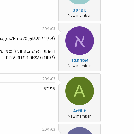
נופר30
New member
20/1/03
א
לא קיבלתי../images/Emo70.gif
והאמת היא שהבטחתי לעצמי פיצוי
לי כוונה לעשות תמונות עירום
אפרת12
New member
20/1/03
A
אני לא.
Arfilit
New member
20/1/03