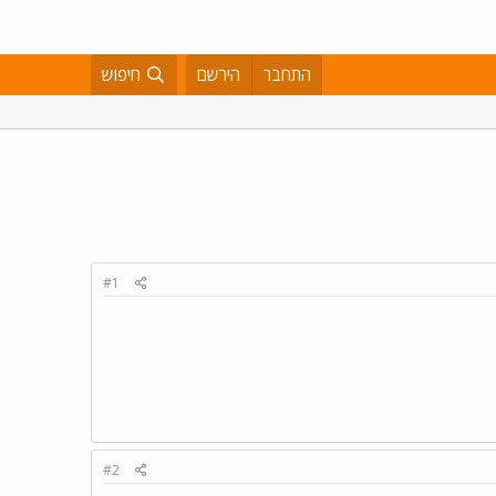
התחבר
הירשם
חיפוש
#1
#2