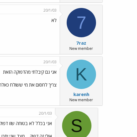
20/1/03
7
לא
7raz
New member
20/1/03
K
אני גם קיבלתי מהדפוקה הזאת
צריך לחסום את מי ששולח כאלה 
karenh
New member
20/1/03
S
אני בכלל לא בטוחה שזו דפוקה
אולי זה דפוק...
מצד שני יתכן ו