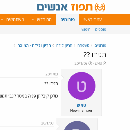
עמוד ראשי
פורומים
מה חדש
משתמשים
פוסטים
חיפוש
פורומים
משפחה
הריון ולידה
הריון ולידה - תמיכה
תגידו ??
פ
פ
טאש
20/1/03
ו
ו
ת
ר
20/1/03
ח
ס
ט
תגידו ??
ה
ם
נ
ב
ו
ת
כולכן קיבלתן פניה במסר לגבי תמונו
ש
א
טאש
א
ר
י
New member
ך
20/1/03