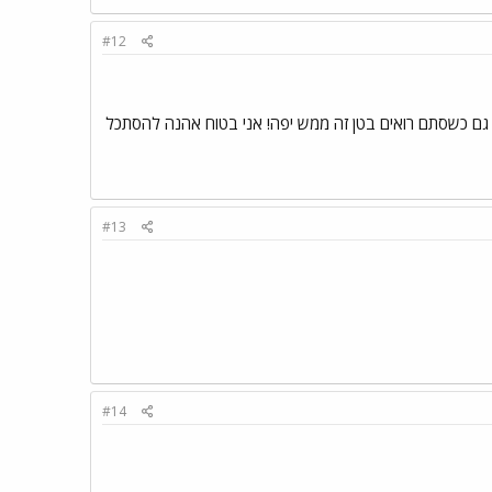
#12
טין? גם כשסתם רואים בטן זה ממש יפה! אני בטוח אהנה להסתכל
#13
#14