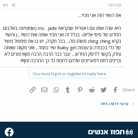
#4
18/1/03
את השיר הזה אני מכיר...
היא שרה אותו עם ראפרית שנקראת ms . jade (שמופיעה באלבום
החדש של מיסי אליוט- בגלל זה אני מכיר אותה ואת השיר...) והשיר
נקרא ching ching משהו כזה... בכל מקרה, יש בו את סימפול משיר
של נלי בכבודה ובעצמה baby girl! שיר נחמד... ואני מקווה שאתה
צודק בקשר לדיסק החדש.... עבר כבר הרבה הרבה זמן!!! זמרים לא
צריכים לתת למעריצים שלהם לחכות כל כך ההרבה זמן!!!!
You must log in or register to reply here.
פייסבוק
Twitter
Reddit
Pinterest
Tumblr
WhatsApp
דואר אלקטרוני
הוסף קישור
Share:
ערוצי MTV ו-VH1