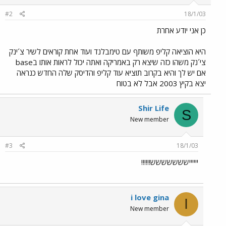
#2
18/1/03
כן אני יודע אחרת
היא הוציאה קליפ משותף עם טימבלנד ועוד אחת קוראים לשיר צ´ינק
צי´נק משהו כזה שיצא רק באמריקה ואתה יכול לראות אותו בbase
אם יש לך והיא בקרוב תוציא עוד קליפ והדיסק שלה החדש כנראה
יצא בקיץ 2003 אבל לא בטוח
Shir Life
S
New member
#3
18/1/03
ייייייששששששש!!!!!!
i love gina
I
New member