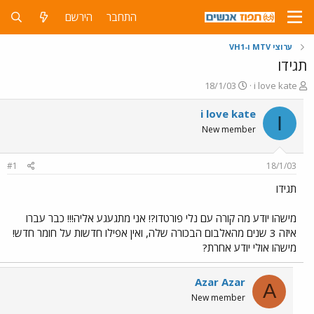
התחבר
הירשם
ערוצי MTV ו-VH1
תגידו
פ
פ
18/1/03
i love kate
ו
ו
ת
ר
i love kate
I
ח
ס
New member
ה
ם
נ
ב
ו
ת
#1
18/1/03
ש
א
א
ר
תגידו
י
ך
מישהו יודע מה קורה עם נלי פורטדו?! אני מתגעגע אליה!!! כבר עברו
איזה 3 שנים מהאלבום הבכורה שלה, ואין אפילו חדשות על חומר חדש!
מישהו אולי יודע אחרת?
Azar Azar
A
New member