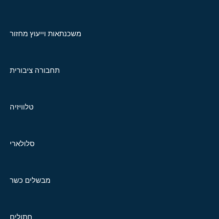
משכנתאות וייעוץ מחזור
תחבורה ציבורית
טלוויזיה
סלולארי
מבשלים כשר
חתולים