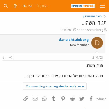
התחבר
הירשם
ריצה וטריאתלון
תגידו משהו..
פ
פ
21/1/03
dana shtainberg
ו
ו
ת
ר
dana shtainberg
D
ח
ס
New member
ה
ם
נ
ב
ו
ת
#1
21/1/03
ש
א
א
ר
תגידו משהו..
י
ך
מה עם המדבקות של הדירוגים? אם בכלל זה עוד תקף.....
You must log in or register to reply here.
פייסבוק
Twitter
Reddit
Pinterest
Tumblr
WhatsApp
דואר אלקטרוני
הוסף קישור
Share: