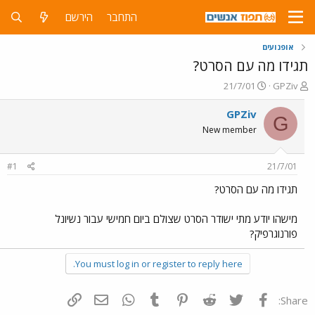
התחבר
הירשם
אופנועים
תגידו מה עם הסרט?
פ
פ
21/7/01
GPZiv
ו
ו
ת
ר
GPZiv
G
ח
ס
New member
ה
ם
נ
ב
ו
ת
#1
21/7/01
ש
א
א
ר
תגידו מה עם הסרט?
י
ך
מישהו יודע מתי ישודר הסרט שצולם ביום חמישי עבור נשיונל
פורנוגרפיק?
You must log in or register to reply here.
פייסבוק
Twitter
Reddit
Pinterest
Tumblr
WhatsApp
דואר אלקטרוני
הוסף קישור
Share: