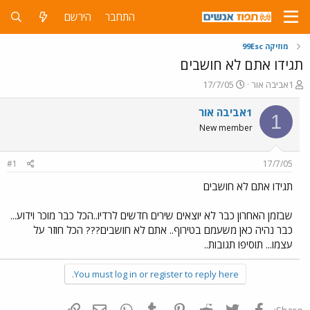
התחבר
הירשם
מוזיקה 99Esc
תגידו אתם לא חושבים
פ
פ
1אביבה אור
17/7/05
ו
ו
ת
ר
1אביבה אור
1
ח
ס
New member
ה
ם
נ
ב
ו
ת
#1
17/7/05
ש
א
א
ר
תגידו אתם לא חושבים
י
ך
שבזמן האחרון כבר לא יוצאים שירים חדשים לרדיו..הכל כבר מוכר וידוע...
כבר נהיה כאן משעמם בטירוף.. אתם לא חושבים??? הכל חוזר על
עצמו... תוסיפו תגובות..
You must log in or register to reply here.
פייסבוק
Twitter
Reddit
Pinterest
Tumblr
WhatsApp
דואר אלקטרוני
הוסף קישור
Share: