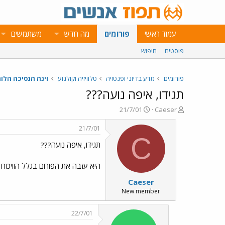
עמוד ראשי
פורומים
מה חדש
משתמשים
פוסטים
חיפוש
פורומים
מדע בדיוני ופנטזיה
טלוויזיה וקולנוע
זינה הנסיכה הלו
תגידו, איפה נועה???
פ
פ
21/7/01
Caeser
ו
ו
ת
ר
21/7/01
ח
ס
C
תגידו, איפה נועה???
ה
ם
נ
ב
ו
ת
היא עזבה את הפורום בגלל הוויכוח
ש
א
Caeser
א
ר
י
New member
ך
22/7/01