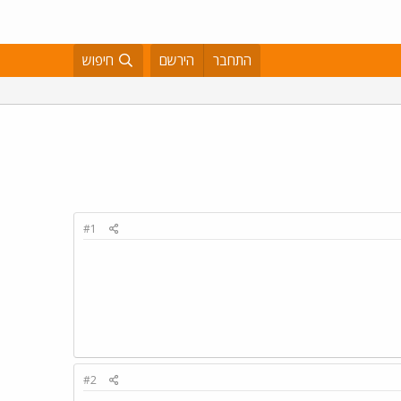
התחבר
הירשם
חיפוש
#1
#2