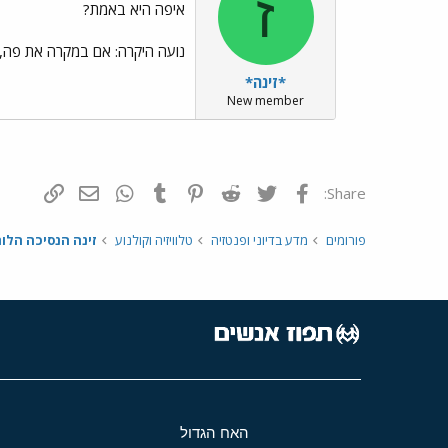
ז
איפה היא באמת?
נועה היקרה: אם במקרה את פה, א
*זינה*
New member
פייסבוק
Twitter
Reddit
Pinterest
Tumblr
WhatsApp
דואר אלקטרונ
הוסף קי
Share:
פורומים
מדע בדיוני ופנטזיה
טלוויזיה וקולנוע
זינה הנסיכה הלו
האח הגדול