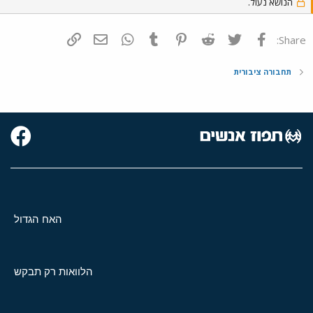
שוב בקו 500 וגם בנסיעה של אותה השעה (רק שהפעם נסעתי מחיפה עד
הנושא נעול.
כרמיאל). אני לא יודע אם יש קשר לתלונה שלי או לא אבל היום היה על
הנסיעה הזו נהג אחר של הקו (וגם עם מכונה טובה יותר: 86-238-01,
פייסבוק
Twitter
Reddit
Pinterest
Tumblr
WhatsApp
דואר אלקטרוני
הוסף קישור
מרצדס O404).
Share:
תחבורה ציבורית
האח הגדול
הלוואות רק תבקש