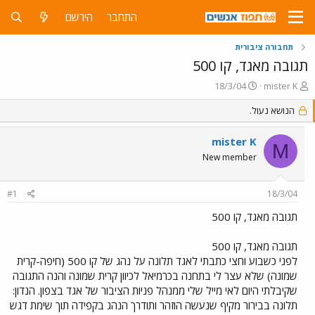
התחבר
הירשם
תחבורה ציבורית
תגובה מאגד, קו 500
פ
פ
18/3/04
mister K
ו
ו
ת
הנושא נעול.
ר
ח
ס
ה
ם
mister K
M
נ
ב
New member
ו
ת
ש
א
א
ר
#1
18/3/04
י
ך
תגובה מאגד, קו 500
תגובה מאגד, קו 500
לפני כשבוע וחצי כתבתי לאגד תלונה על נהג של קו 500 (חיפה-קרית
שמונה) שלא עצר לי בתחנה בכרמיאל לכיוון קרית שמונה והנה התגובה
שקיבלתי היום לאי מייל שלי ממנהל פניות הציבור של אגד בצפון. הנדון:
תלונה בבירור מקיף שנעשה הוזהר ותודרך הנהג בקפידה תוך שימת דגש