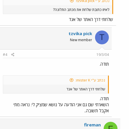
נכתב ע"י tzvika pick:
לאיזו כתובת שלחת את מכתב התלונה?
שלחתי דרך האתר של אגד
tzvika pick
T
New member
#4
19/3/04
תודה.
נכתב ע"י mister K:
שלחתי דרך האתר של אגד
תודה.
השארתי שם גם אני הודעה על נושא שמציק לי. נראה מתי
אקבל תשובה..
fireman
F