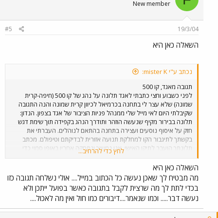
New member
#5
19/3/04
השאלה כאן היא
נכתב ע"י mister K:
תגובה מאגד, קו 500
לפני כשבוע וחצי כתבתי לאגד תלונה על נהג של קו 500 (חיפה-קרית
שמונה) שלא עצר לי בתחנה בכרמיאל לכיוון קרית שמונה והנה התגובה
שקיבלתי היום לאי מייל שלי ממנהל פניות הציבור של אגד בצפון. הנדון:
תלונה בבירור מקיף שנעשה הוזהר ותודרך הנהג בקפידה תוך שימת דגש
חזק על איסוף נוסעים ועצירה בתחנה בהתאם לנוהלים. העברתי את
בקשתך לתיגבור הקו למחלקת תנועה אזורית לבדיקתם וטיפולם. מכתב
תלונתך הועבר לתיקו האישי. אנו נמשיך ונתחקה אחריו באופן סמוי כדי
לחץ כדי להרחיב...
לוודא שהאירוע הינו חד פעמי. קבל את התנצלותנו הכנה בגין האירוע.
בברכה, אייל יחיאל מנהל פניות הציבור צפון יש לציין שאגד ממש הפתיעו
השאלה כאן היא
אותי לטובה בטיפולם באירוע ולא נראה לי שהייתי מקבל יחס כזה מ"נתיב
מה מבטיח לך שאכן נעשה כל הכתוב במייל.... אולי נשלחה תגובה כזו
אקספרס" למשל או "סופרבוס" או ממוניות השירות למיניהן, גם החוקיות
בכדי לתת לך מה שרצית לקבל בתגובה כאשר בפועל ייתכן ולא
(בהקשר לשירשור אחר פה). אין ספק שאגד (יחד עם דן) היא מפעיל
נעשה דבר..... וכמו שנאמר....דיבורים כמו חול ואין מה לאכול....
התחבורה הציבורית הטוב ביותר, המקצועי ביותר והרציני ביותר בישראל
והיחידים שיודעים מה זה באמת תחבורה ציבורית! אגב, היום במקרה נסעתי