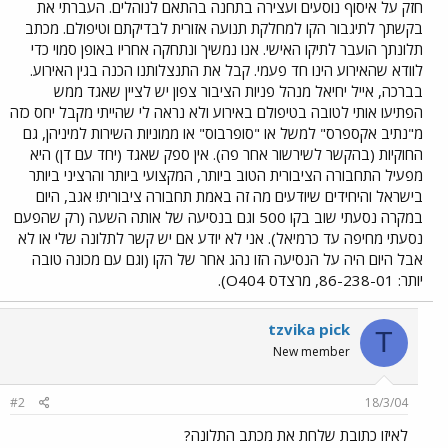
חזק על איסוף נוסעים ועצירה בתחנה בהתאם לנוהלים. העברתי את
בקשתך לתיגבור הקו למחלקת תנועה אזורית לבדיקתם וטיפולם. מכתב
תלונתך הועבר לתיקו האישי. אנו נמשיך ונתחקה אחריו באופן סמוי כדי
לוודא שהאירוע הינו חד פעמי. קבל את התנצלותנו הכנה בגין האירוע.
בברכה, אייל יחיאל מנהל פניות הציבור צפון יש לציין שאגד ממש
הפתיעו אותי לטובה בטיפולם באירוע ולא נראה לי שהייתי מקבל יחס כזה
מ"נתיב אקספרס" למשל או "סופרבוס" או ממוניות השירות למיניהן, גם
החוקיות (בהקשר לשירשור אחר פה). אין ספק שאגד (יחד עם דן) היא
מפעיל התחבורה הציבורית הטוב ביותר, המקצועי ביותר והרציני ביותר
בישראל והיחידים שיודעים מה זה באמת תחבורה ציבורית! אגב, היום
במקרה נסעתי שוב בקו 500 וגם בנסיעה של אותה השעה (רק שהפעם
נסעתי מחיפה עד כרמיאל). אני לא יודע אם יש קשר לתלונה שלי או לא
אבל היום היה על הנסיעה הזו נהג אחר של הקו (וגם עם מכונה טובה
יותר: 86-238-01, מרצדס O404).
tzvika pick
T
New member
#2
18/3/04
לאיזו כתובת שלחת את מכתב התלונה?