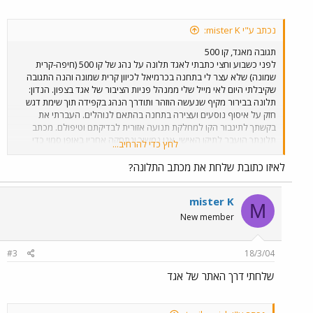
נכתב ע"י mister K:
תגובה מאגד, קו 500
לפני כשבוע וחצי כתבתי לאגד תלונה על נהג של קו 500 (חיפה-קרית
שמונה) שלא עצר לי בתחנה בכרמיאל לכיוון קרית שמונה והנה התגובה
שקיבלתי היום לאי מייל שלי ממנהל פניות הציבור של אגד בצפון. הנדון:
תלונה בבירור מקיף שנעשה הוזהר ותודרך הנהג בקפידה תוך שימת דגש
חזק על איסוף נוסעים ועצירה בתחנה בהתאם לנוהלים. העברתי את
בקשתך לתיגבור הקו למחלקת תנועה אזורית לבדיקתם וטיפולם. מכתב
תלונתך הועבר לתיקו האישי. אנו נמשיך ונתחקה אחריו באופן סמוי כדי
לחץ כדי להרחיב...
לוודא שהאירוע הינו חד פעמי. קבל את התנצלותנו הכנה בגין האירוע.
בברכה, אייל יחיאל מנהל פניות הציבור צפון יש לציין שאגד ממש הפתיעו
לאיזו כתובת שלחת את מכתב התלונה?
אותי לטובה בטיפולם באירוע ולא נראה לי שהייתי מקבל יחס כזה מ"נתיב
אקספרס" למשל או "סופרבוס" או ממוניות השירות למיניהן, גם החוקיות
mister K
(בהקשר לשירשור אחר פה). אין ספק שאגד (יחד עם דן) היא מפעיל
M
התחבורה הציבורית הטוב ביותר, המקצועי ביותר והרציני ביותר בישראל
New member
והיחידים שיודעים מה זה באמת תחבורה ציבורית! אגב, היום במקרה נסעתי
שוב בקו 500 וגם בנסיעה של אותה השעה (רק שהפעם נסעתי מחיפה עד
כרמיאל). אני לא יודע אם יש קשר לתלונה שלי או לא אבל היום היה על
#3
18/3/04
הנסיעה הזו נהג אחר של הקו (וגם עם מכונה טובה יותר: 86-238-01,
שלחתי דרך האתר של אגד
מרצדס O404).