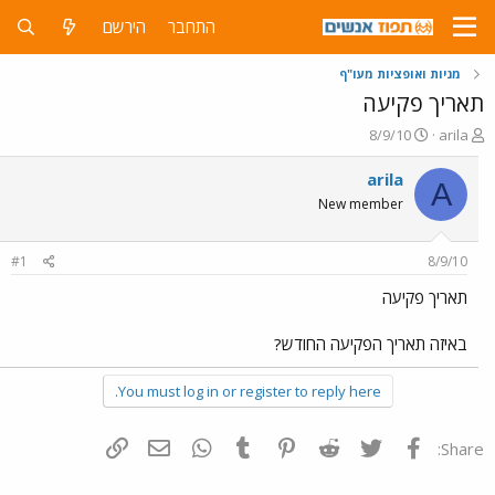
התחבר
הירשם
מניות ואופציות מעו"ף
תאריך פקיעה
פ
פ
8/9/10
arila
ו
ו
ת
ר
arila
A
ח
ס
New member
ה
ם
נ
ב
ו
ת
#1
8/9/10
ש
א
א
ר
תאריך פקיעה
י
ך
באיזה תאריך הפקיעה החודש?
You must log in or register to reply here.
פייסבוק
Twitter
Reddit
Pinterest
Tumblr
WhatsApp
דואר אלקטרוני
הוסף קישור
Share: