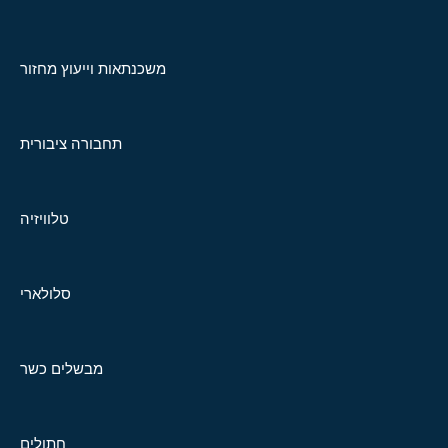
משכנתאות וייעוץ מחזור
תחבורה ציבורית
טלוויזיה
סלולארי
מבשלים כשר
חתולים