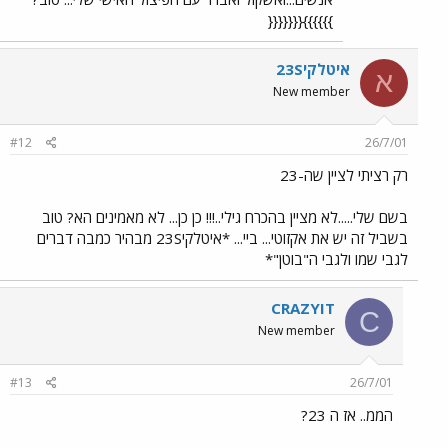
}}}}}}{{{{{{{
איטלקי23S
א
New member
#12
26/7/01
רק רציתי לציין שה-23
בשם שלי.....לא מציין בהכרח גילי..!!! כן כן... לא מאמינים הא? טוב
בשביל זה יש את אקזוטי... ביי... *איטלקי23S מבהיר כמבה דברים
לגבי שמו ולגבי ה"בוטן"*
CRAZYIT
C
New member
#13
26/7/01
הממ.. אז ה 23?