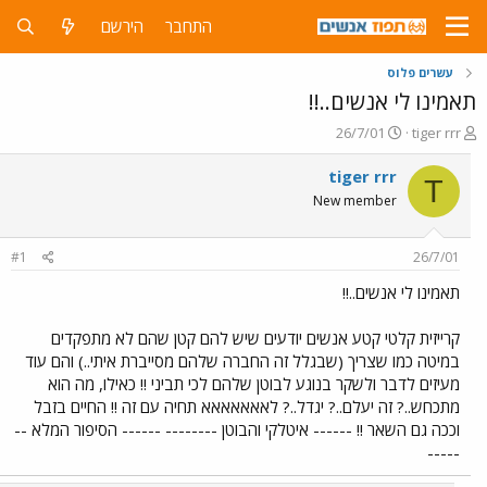
התחבר
הירשם
עשרים פלוס
תאמינו לי אנשים..!!
פ
פ
26/7/01
tiger rrr
ו
ו
ת
ר
tiger rrr
T
ח
ס
New member
ה
ם
נ
ב
ו
ת
#1
26/7/01
ש
א
א
ר
תאמינו לי אנשים..!!
י
ך
קרייזית קלטי קטע אנשים יודעים שיש להם קטן שהם לא מתפקדים
במיטה כמו שצריך (שבגלל זה החברה שלהם מסייברת איתי..) והם עוד
מעיזים לדבר ולשקר בנוגע לבוטן שלהם לכי תביני !! כאילו, מה הוא
מתכחש..? זה יעלם..? יגדל..? לאאאאאאא תחיה עם זה !! החיים בזבל
וככה גם השאר !! ------ איטלקי והבוטן -------- ------ הסיפור המלא --
-----