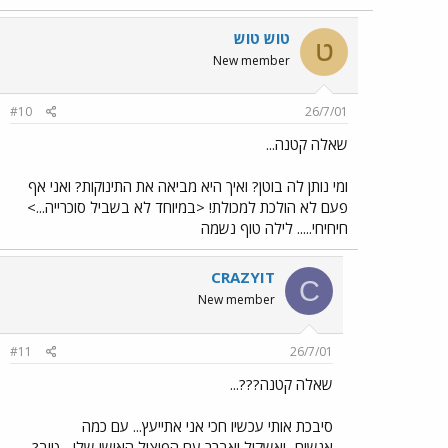
טוש טוש
ט
New member
#10
26/7/01
שאלה קטנה...
ומי נותן לה בוטן? ואיך היא מביאה את התינוקות? ואני אף
פעם לא הולכת למכולת! <במיוחד לא בשביל סוכרייה...>
חיחיחי..... לילה טוף נשמה
CRAZYIT
C
New member
#11
26/7/01
שאלה קטנה???...
סיבכת אותי עכשיו חכי אני אתייעץ... עם כמה
אנשים...ואשקול ואברר עם הפיצול האישי שלי... טוב?