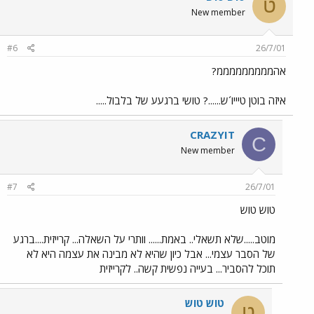
ט
New member
#6
26/7/01
אהמממממממממ?
איזה בוטן טיייו´ש......? טושי ברגעע של בלבול.....
CRAZYIT
C
New member
#7
26/7/01
טוש טוש
מוטב.....שלא תשאלי.. באמת...... וותרי על השאלה... קרייזית....ברגע
של הסבר עצמי... אבל כיון שהיא לא מבינה את עצמה היא לא
תוכל להסביר... בעייה נפשית קשה.. לקרייזית
טוש טוש
ט