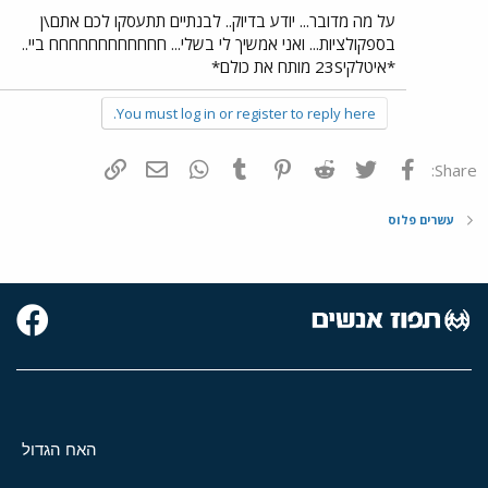
על מה מדובר... יודע בדיוק.. לבנתיים תתעסקו לכם אתם\ן
בספקולציות... ואני אמשיך לי בשלי... חחחחחחחחחחחח ביי..
*איטלקי23S מותח את כולם*
You must log in or register to reply here.
פייסבוק
Twitter
Reddit
Pinterest
Tumblr
WhatsApp
דואר אלקטרוני
הוסף קישור
Share:
עשרים פלוס
האח הגדול