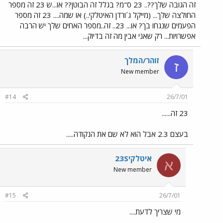
זה הגובה שלך??.. 23 ס"מ? בגלל זה הבוטן?? או...ש 23 זה מספר
החולצה שלך... (מייקל ג´ורדן האיטלקי..) או שמה.... 23 זה מספר
הפעמים שנגחו בך? או... 23.. זה..מספר האחים שלך יש הרבה
אפשרויות... רק שאני אבין מה זה בדיוק...
זוהר/המלך
ז
New member
#14
26/7/01
23 זה......
בעצם 2.3 אבל הוא לא שם את הנקודה.....
איטלקי23S
א
New member
#15
26/7/01
מי שצריך לדעת....