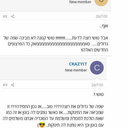
New member
#8
26/7/01
אוף...
אבל טושי רוצה לדעת........!!!!!!!!!!! טושי קטנה לא מבינה שפה של
גדולים......
סאמממממממממממממממממממאק כל הפרצופים
החדשים האלה!!
CRAZYIT
C
New member
#9
26/7/01
טושי.?
שפה של גדולים את רוצה???? טוב......אז נכון החסידה??? זו
שמביאה את התינוקות......אז כאשר נותנים לה בוטן אז זה כמו
שאת הולכת למכולת ומשלמת על הסוכריה אנחנו משלמים לה
עם בוטן וכך היא נותנת לה תינוקות..
)