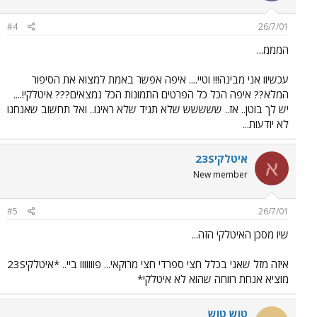
#4
26/7/01
המממ...
עכשיוו אני מבינה!!! וטיי.... איפה אפשר באמת למצוא את הסיפור
המלא?? איפה הכל כל הפרטים התמונות הכל נמצאים??? איטלקי!....
יש לך בוטן.. אז.. ששששש שלא תגיד שלא ראינו.. ואל תחשוב שאנחנו
לא יודעות...
איטלקי23S
א
New member
#5
26/7/01
שיו מסכן האיטלקי הזה...
איזה מזל שאני בכלל חצי ספרדי חצי מרוקאי... פווווווו ביי.. *איטלקי23S
מוציא אנחת רווחה שהוא לא איטלקי*
טוש טוש