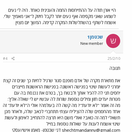
היי אורן תודה על ההתייחסות החמה והענינית כאחד. היה לי נעים
לשמוע שאני מקסימה ואף נעים יותר לקבל חיזוק ל"אני מאמין" שלי.
אשמח לשתף בהשתלשלות המקרה קדימה. המשך יום מצוין
שכטמן1
ש
New member
#4
25/2/10
תגובה
את מתארת מקרה של אדם מופנם סגור שרגיל לחיות כך שנים זה קצת
יומרני לעשות שינוי בפגישה ראשונה בפגישות הראשונות מייצרים
יחסים תני לה להכיר אותך ולבטוח בך, בטרם את נכנסת בה עם
מטרות יעדים חזון ומילים נוספות שזרות לה עכשיו יש לי שאלה אליך:
מה זה אומר "לא יודעת"? מה קשה לה בעולמה? אולי ה"לא יודעת" זה
אחד מהחסמים שלה להציליח עצתי תתחברי לכאב שלה, ולאחר מכן
תשאלי למה זה כואב? ואולי משם היא תרצה להתחייב לאימון ולעשות
שינוי אשמח לענות על שאלות נוספות במייל
shechtmandanny@gmail.com
דני שכטמן- מאמן אישי/עסקי