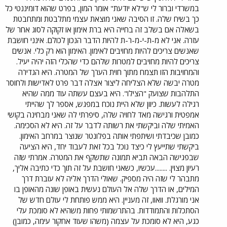
במשרדי וברור לי ש"לא יודעת" אומר המון, בפרט שהוא דומיננטי כל
כך בשיח שלה. זו הסיבה שאני מוצאת עצמי מתלבטת ומתחבטת
בשאלה אם בשלב זה בחייה היא ברת אימון או זקוקה לסוג אחר של
עזרה. אני לא מ-ת-י-מ-ר-ת להיות הדבר הנכון לכולם. אינני חושבת
שאנשים צריכים להיות מחויבים לאימון. האימון הוא רק כלי. אנשים
צריכים להיות מחויבים למטרות שלהם כדי שהכלי הזה יהיה יעיל.
והמחויבות הזו תצמח מתוך חוית הערך של המטרה. היא הגדירה
מטרה יבשה שלא הצליחה ליצור אצלה דבר פרט לאדישות ולחוסר
התלהבות שצועק "הצילו". היא בעצם עשתה עוד ממה שהיא
רגילה לעשות. כיוון שלא היית נוכח במפגש, אספר לך שהייתי
אמפטית ורגישה מאד לחויה שלה, סיפרתי לה שאני מבחינה בקושי
האמיתי שלה וביקשתי את רשותה לדבר על זה. היא לא הסכימה.
כמובן שכיבדתי ושיתפתי אותה בפלונטר שנוצר במרחב האימון.
ביקשתי שתייעץ לי כיצד נוכל בכל זאת לעבוד יחד, היא הציעה
שבפגישה הבאה תביא תמונה שתשקף את המטרה. אמרתי שזה
רעיון מצוין. ........עכשיו, כשאני חושבת על זה תוך כדי כתיבה אליך,
מתבהר לי שזה היה מספיק. שאולי הדרך אליה לא עוברת דרך
המילים, או הדרך שלה אל העולם נעשית באופן שונה מהאופן בו
אני מורגלת. וואוו, זה מעניין. היא ממש פותחת לי עולם חדש של
הסתכלות והתמודדות. בהתרשמותי פחות משהיא לא סומכת עלי
כגע, היא לא סומכת על עצמה (משהו שעוד אחקור עימה, כמובן)