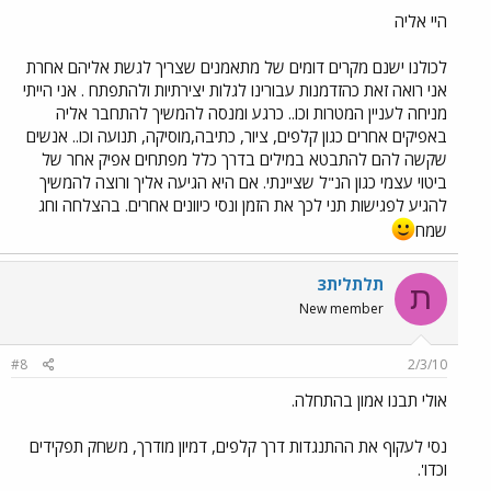
היי אליה
לכולנו ישנם מקרים דומים של מתאמנים שצריך לגשת אליהם אחרת
אני רואה זאת כהזדמנות עבורינו לגלות יצירתיות ולהתפתח . אני הייתי
מניחה לעניין המטרות וכו.. כרגע ומנסה להמשיך להתחבר אליה
באפיקים אחרים כגון קלפים, ציור, כתיבה,מוסיקה, תנועה וכו.. אנשים
שקשה להם להתבטא במילים בדרך כלל מפתחים אפיק אחר של
ביטוי עצמי כגון הנ"ל שציינתי. אם היא הגיעה אליך ורוצה להמשיך
להגיע לפגישות תני לכך את הזמן ונסי כיוונים אחרים. בהצלחה וחג
שמח
תלתלית3
ת
New member
#8
2/3/10
אולי תבנו אמון בהתחלה.
נסי לעקוף את ההתנגדות דרך קלפים, דמיון מודרך, משחק תפקידים
וכדו'.