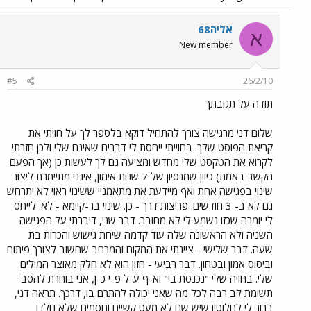
אליה68
א
New member
#5
26/2/10
תודה על תגובתך
שלום דני מרגישה צורך להתחיל דוקא בלספר לך על חויתי את
קריאת הפוסט שלך. בחוייתי ייחסת לי דברים שאינם שלי ולכן חזרתי
לקרוא את הטקסט שלי מחדש ומציעה גם לך לעשות כן (אך הפעם
הקשב באמת) כיוון שמנסיון של 7 שנות אימון, אינני מתיימרת ליצור
שינוי בפגישה אחת ואף מיידעת את מתאמניי ששינוי ראוי לא יתרחש
גם לא ב- 3 חודשים. פריצות דרך - כן. שינוי בר-קיימא - לא. לייחס
לי יומרה שכזו נשמע לי לא מחובר. דבר שני, דיברתי על הפגישה
השניה ולא הראשונה שלה עוד קדמה שיחת גישוש והכרות בת
שעה. דבר שלישי - ציינתי את המקום והמרחב שחשוב לצורך פיתוח
וביסוס אמון ובטחון. דבר רביעי - חזון הוא לא חלק מאוצר המילים
שלי. בחויה שלי "נכנסת בי" וא-ף ע-ל פ-י כ-ן, אני בוחרת להסב
תשומת לב רבה לכל מה שאני יכולה להתרם בו, דרכך. תראה דני,
ברור לי לחלוטין שיש שם לא מעט קשיים וחסמים שלא נולדו