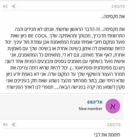
#2
24/2/10
את מקסימה...
את מקסימה... זה הדבר הראשון שחשתי. אנחנו לא מכירים והנה
התרשמתי מדבריך, מכנותך ומהאתיקה שלך. BE COOL כיוון שאת
פועל ממקום חיובי ואמיתי וטובת המתאמנת אכן עומדת מול עיניך. יכול
להיות שמתאים לה אימון בשיטה אחרת או בשיטה שלך עם מאמן/ת
אחרת, לאף אחד מאיתנו, וגם לא לי, מתאימים כל המתאמנים, אני
אישית פועל בשיתוף עם מאמנים נוספים ומבצעים הפניות אחד לשני.
(יש גם פסיכולוגית ופסיכיאטר...). יכול להיות שהיא היתה צריכה את
תמרור העצור והשיקוף שלך על המקום שלה. אני לא באמת יודע כיוון
שלא הייתי שם, בתור סופרויזור מהצד נשמע שאת חזק בעיניינים ואני
סקרן לשמוע מה יקרה בפגישה הבאה..... תספרי לנו לאחר הפגישה?
אליה68
א
New member
#3
24/2/10
חיממת את לבי