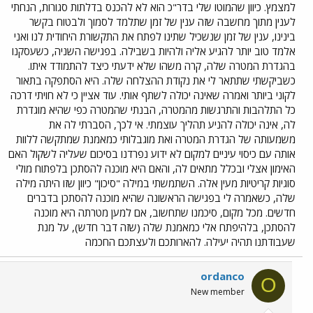
למצמץ. כיוון שהמוטו שלי בדר"כ הוא לא להכנס בדלתות סגורות, הנחתי
לענין מתוך מחשבה שזה ענין של זמן שתלמד לסמוך ולבטוח בקשר
בינינו, ענין של זמן שנשכיל שתינו לפתח את התקשורת היחודית לנו ואני
אלמד טוב יותר להגיע אליה ולהיות בשבילה. בפגישה השניה, כשעסקנו
בהגדרת המטרה שלה, קרה משהו שלא ידעתי כיצד להתמודד איתו.
כשביקשתי שתתאר לי את נקודת ההצלחה שלה. היא הסתפקה בתאור
לקוני ביותר ואמרה שאינה יכולה לשתף אותי. עוד אציין כי לא חויתי דרכה
כל התלהבות והתרגשות מהמטרה, הבנתי שהמטרה כפי שהיא מוגדרת
לה, אינה יכולה להניע תהליך עוצמתי. אי לכך, הסברתי לה את
משמעותה של הגדרת המטרה ואת מוגבלותי כמאמנת שמתקשה ללוות
אותה עם כיסוי עיניים למקום לא ידוע נפרדנו בסיכום שעליה לשקול האם
האימון אצלי ובכלל מתאים לה, והאם היא מוכנה להסתכן בלפתוח מולי
סוגיות קריטיות מעין אלה. השתמשתי במילה "סיכון" כיוון שזו היתה מילה
שלה, כשאמרה לי בפגישה הראשונה שהיא מוכנה להסתכן בדברים
חדשים. מכל מקום, סיכמנו שתחשוב, אם למען מטרתה היא מוכנה
להסתכן, בלהיפתח אלי כמאמנת שלה (שזה דבר חדש), על מנת
שעבודתנו תהיה יעילה. להארותכם ולעצתכם החכמה
ordanco
O
New member