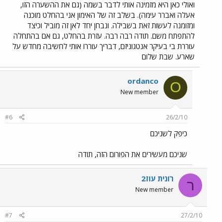
ואולי כאן היא מזמינה אותי לדבר בשמה (גם את ההשערה הזו,
אעלה ואברר עימה). בשלב זה של האימון אני בהחלט מוכנה
ומזומנה לעשות זאת בשבילה. ונבחן יחד לאן זה מוביל וכיצד
להתפתח משם. תודה רבה רבה. עזרת בהחלט, גם אם בהתחלה
עוררת בי בעיקר אנטגוניזם, דבריך עוררו אותי לחשיבה מחדש על
שארע. שבת שלום
ordanco
O
New member
#6
26/2/10
כיפק לשניכם
שניכם מעשירים את הפורום הזה, תודה
רונית עוז2
ר
New member
#7
27/2/10