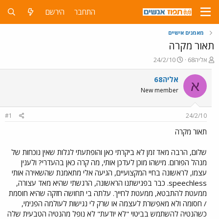
התחבר
הירשם
מאמנים אישיים
תאור מקרה
פ
פ
אליה68
24/2/10
ו
ו
ת
ר
אליה68
א
ח
ס
New member
ה
ם
נ
ב
ו
ת
#1
24/2/10
ש
א
א
ר
תאור מקרה
י
ך
שלום, הרבה מאד זמן לא ביקרתי כאן והופתעתי לגלות שאין נוכחות של
מנהל הפורום. מישהו מוכן לעדכן אותי, מה קרה כאן בהעדרי? ולענין
עצמו, לראשונה בחיי המקצועיים, הגיעה אלי מתאמנת שהשאירה אותי
speechless. כבר בפגישתנו הראשונה, הרגשתי שהיא מאד עצורה,
ממעטת להתבטא, ממעטת לחייך. עלתה בי תחושה חזקה שהיא חוסמת
/ חסומה ולא מאפשרת לעצמה או שרק לי נגישות לעולמה הפנימי,
כשהנטיה להשתמש בביטוי "לא יודעת" לא נופל מהנטיה הטבעית שלה