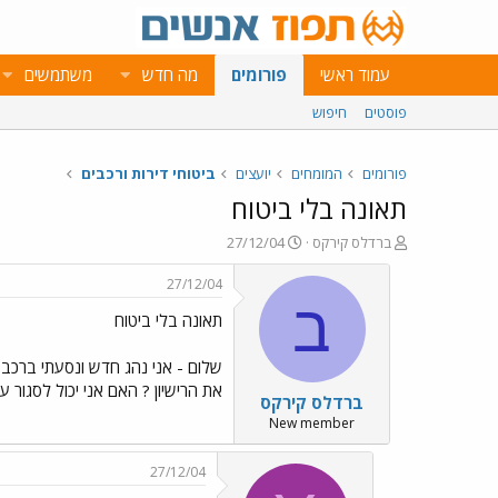
עמוד ראשי
פורומים
מה חדש
משתמשים
פוסטים
חיפוש
פורומים
המומחים
יועצים
ביטוחי דירות ורכבים
תאונה בלי ביטוח
פ
פ
ברדלס קירקס
27/12/04
ו
ו
ת
ר
27/12/04
ח
ס
ב
תאונה בלי ביטוח
ה
ם
נ
ב
ו
ת
שלום - אני נהג חדש ונסעתי ברכב א
ש
א
את הרישיון ? האם אני יכול לסגור עם הבן אדם
ברדלס קירקס
א
ר
י
New member
ך
27/12/04