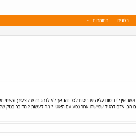
בלוגים
המומחים
שר אין לי ביטוח עליו (יש ביטוח לכל נהג אך לא לנהג חדש / צעיר) עשיתי תא
 להגיד שמישהו אחר נסע עם האוטו ? מה לעשות ? מדובר בנזק של 10,000 ש"ח כך שקשה לא לערב את הביטו