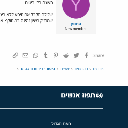
Y
תאונה בלי ביטוח
שלילה תקבל אם תיסע ללא ביטוח
שמחזיק רשיון נהיגה בר-תוקף. 
yona
New member
פייסבוק
Twitter
Reddit
Pinterest
Tumblr
WhatsApp
דואר אלקטרונ
הוסף קי
Share:
פורומים
המומחים
יועצים
ביטוחי דירות ורכבים
האח הגדול