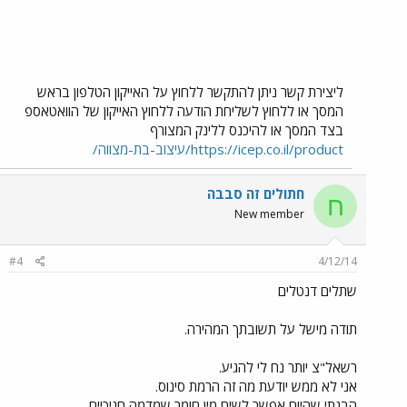
ליצירת קשר ניתן להתקשר ללחוץ על האייקון הטלפון בראש
המסך או ללחוץ לשליחת הודעה ללחוץ האייקון של הוואטאספ
בצד המסך או להיכנס ללינק המצורף
https://icep.co.il/product/עיצוב-בת-מצווה/
חתולים זה סבבה
ח
New member
#4
4/12/14
שתלים דנטלים
תודה מישל על תשובתך המהירה.
רשאל"צ יותר נח לי להגיע.
אני לא ממש יודעת מה זה הרמת סינוס.
הבנתי שהיום אפשר לשים מין חומר שמדמה חניכיים.