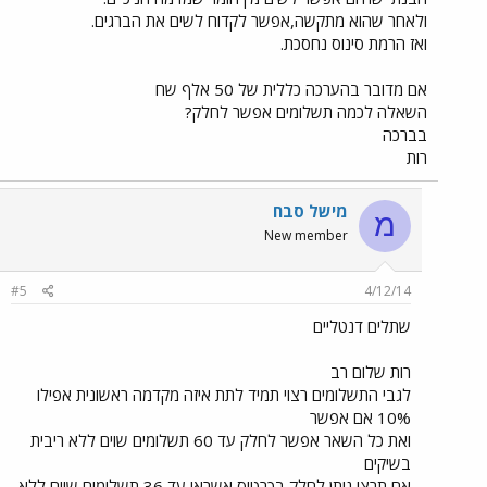
ולאחר שהוא מתקשה,אפשר לקדוח לשים את הברגים.
ואז הרמת סינוס נחסכת.
אם מדובר בהערכה כללית של 50 אלף שח
השאלה לכמה תשלומים אפשר לחלק?
בברכה
רות
מישל סבח
מ
New member
#5
4/12/14
שתלים דנטליים
רות שלום רב
לגבי התשלומים רצוי תמיד לתת איזה מקדמה ראשונית אפילו
10% אם אפשר
ואת כל השאר אפשר לחלק עד 60 תשלומים שוים ללא ריבית
בשיקים
אם תרצי ניתן לחלק בכרטיס אשראי עד 36 תשלומים שוים ללא