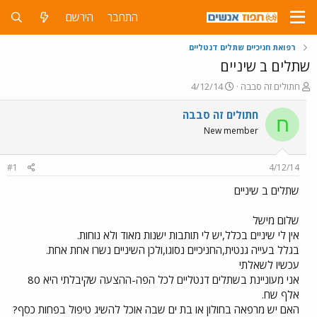
התחבר
הירשם
רפואת חניכיים שתלים דנטליים
שתלים ב שיניים
פ
פ
חתולים זה סבבה
4/12/14
ו
ו
ת
ר
חתולים זה סבבה
ח
ח
ס
New member
ה
ם
נ
ב
ו
ת
#1
4/12/14
ש
א
א
ר
שתלים ב שיניים
י
ך
שלום מישל
אין לי שיניים בכלל,יש לי תותבות ישנות מאוד ולא נוחות.
בגלל בעייה גנטית,החניכיים נסוגו,ולכן השיניים נשרו אחת אחת.
עכשיו לשאלתי
אני מעוניינת בשתלים דנטליים לכל הפה-ההצעה שקיבלתי היא 80
אלף שח.
האם יש מרפאה בחולון או בת ים שבה אוכל להשיג טיפול בפחות כסף?