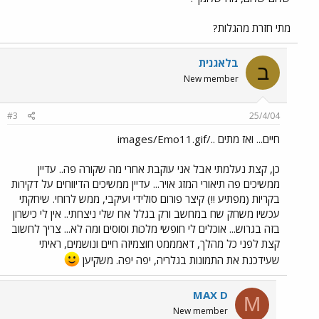
מתי חזרת מהגלות?
בלאגנית
ב
New member
#3
25/4/04
חיים... ואז מתים ../images/Emo11.gif
כן, קצת נעלמתי אבל אני עוקבת אחרי מה שקורה פה.. עדיין
ממשיכים פה תיאורי המזג אויר... עדיין ממשיכים הדיווחים על דקירiת
בקריות (מפתיע !!) קיצר פורום סולידי ועיקבי, ממש לרוחי. שיחקתי
עכשיו משחק שח במחשב ורק בגלל אח שלי ניצחתי.. אין לי כישרון
בזה בגרוש... אוכלים לי חופשי מלכiת וסוסים ומה לא... צריך לחשוב
קצת לפני כל מהלך, דאמממט חוצמיזה חיים ונושמים, ראיתי
שעידכנת את התמונות בגלריה, יפה יפה. משקיען
MAX D
M
New member