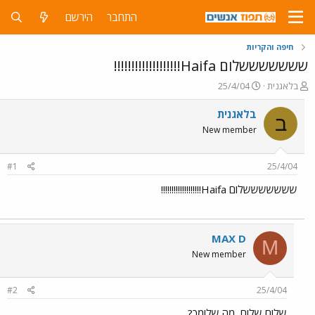
התחבר
הירשם
חיפה והקריות
שששששששלום Haifa!!!!!!!!!!!!!!!!!!!
פ
פ
בלאגנית
25/4/04
ו
ו
ת
ר
בלאגנית
ב
ח
ס
New member
ה
ם
נ
ב
ו
ת
#1
25/4/04
ש
א
א
ר
שששששששלום Haifa!!!!!!!!!!!!!!!!!!!
י
ך
MAX D
M
New member
#2
25/4/04
שלום שלום, מה שלומך?