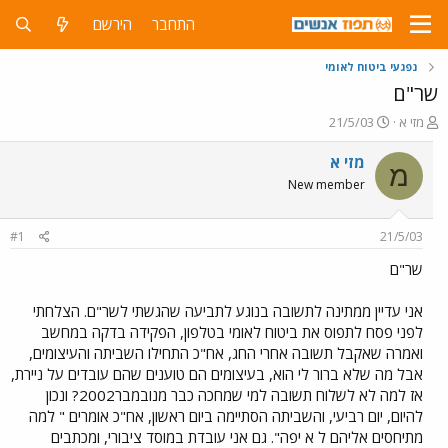
התחבר
הירשם
נפגעי ביטוח לאומי
שר"ם
פ
פ
מזי א
21/5/03
ו
ו
ת
ר
מזי א
מ
ח
ס
New member
ה
ם
נ
ב
ו
ת
#1
21/5/03
ש
א
א
ר
שר"ם
י
ך
אני עדיין ממתינה לתשובה בנוגע לתביעה שהגשתי לשר"ם. הצלחתי
לפני פסח לתפוס את ביטוח לאומי בטלפון, הפקידה בדקה במחשב
ואמרה שאקבל תשובה אחרי החג, אח"כ התחילו השביתה והעיצומים,
אבל מה שלא ברור לי הוא, בעיצומים הם טוענים שהם עובדים על ניירת,
אז למה לא לשלוח תשובה למי שמחכה כבר מנובמבר2002? ונכון
להיום, יום רביעי, והשביתה הסתיימה ביום ראשון, אח"כ אומרים " למה
מתיחסים אליהם ל א יפה". גם אני עובדת במוסד ציבורי, ומכתבים