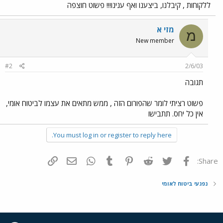
ללקוחות , קיבלנו, ביצענו ואף ענינו!!! פשוט חוצפה
מזי א
מ
New member
#2
2/6/03
תגובה
פשוט רציתי לומר שהפורום הזה , ממש מתאים את עצמו לביטוח אומי,
אין כל יחס. תתבישו
You must log in or register to reply here.
פייסבוק
Twitter
Reddit
Pinterest
Tumblr
WhatsApp
דואר אלקטרוני
הוסף קישור
Share:
נפגעי ביטוח לאומי