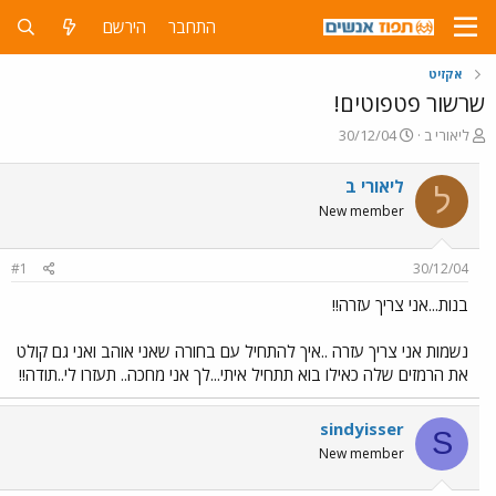
התחבר
הירשם
אקזיט
שרשור פטפוטים!
פ
פ
ליאורי ב
30/12/04
ו
ו
ת
ר
ליאורי ב
ל
ח
ס
New member
ה
ם
נ
ב
ו
ת
#1
30/12/04
ש
א
א
ר
בנות...אני צריך עזרה!!
י
ך
נשמות אני צריך עזרה ..איך להתחיל עם בחורה שאני אוהב ואני גם קולט
את הרמזים שלה כאילו בוא תתחיל איתי...לך אני מחכה.. תעזרו לי..תודה!!
sindyisser
S
New member