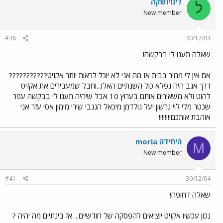
לינויושקה
ל
New member
#38
30/12/04
שאלה תענו לי בבקשה!
אם אין לי ממיר בבית אז מה אני לא יוכל לראות יותר אקזיט???????????
דרך אגב היה נפלא כול השנתיים האלו...וחבל שמעבירים את אקזיט
להוט ולא משאירים אותם בערוץ 10 אבל שיהיה תענו לי בבקשה עפר
שכטר מלי לוי גרשון יעל גולדמן מיכאל הנגבי שירי מימון אסי עזר אני
אוהבת אותכם!!!!!!!!
moria היחידה
M
New member
#41
30/12/04
שאלה דחופה!
נכון עכשיו אקזיט יוציאים להפסקה של חודשיים... אז בינתיים מה יהיה ?