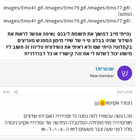
../images/Emo41.gif../images/Emo79.gif../images/Emo77.gif
הפתעה
../images/Emo41.gif../images/Emo79.gif../images/Emo77.gif
(הייתי חייב למשוך את תשומת ליבכם
)איפה אפשר לראות את
השידור שהיה בבלוג טי וי של שירי מימון המפגש מעריצים
בקמלוט? הייתי שם! ולא ראיתי את השידור!!! פליזזז זה חשוב לי!
מישהו יכול לשלוח לי את זה? קישור? או כל דברררר?!!
שכטרית1
ש
New member
#32
30/12/04
ניגמרר אקזיט!!!
(((
מה נעשה עכשיו?? למה נחכה כל יום????? האם יהיו שידורים
חוזרים???? מתי מתחילה הטלנובלה החדשה של עפר??? אקזיט ניגמרה
כולה לפני שעה וכבר משעמם לי!!!! ה--צ--י--ל--ו!!!