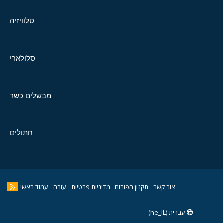
טלוויזיה
סלולארי
מבשלים כשר
חתולים
צור קשר
תקנון הפורום
מדיניות פרטיות
עזרה
עמוד ראשי
עברית (he_IL)