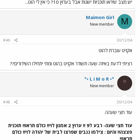
יש מצב שיראו תוכניות ישנות אבל בערוץ 10? כי אין לי הוט...
Maimon Girl
M
New member
#46
30/12/04
אקזיט עוברת להוט
רציתי לדעת באיזה שעה תשודר אקזיט בהוט ומתי יתחילו השידורים??
°• L i M o R •°
°
New member
#48
30/12/04
עוד חצי שעהה
עוד חצי שעה- רבע ל9 !! ערוץ 2 אמנון לוי!! כולם תראו!! תוכנית
פצצה!! והיום : צילמו גנבים שפרצו לבית של יהודה לוי!! כולם
תראו!!