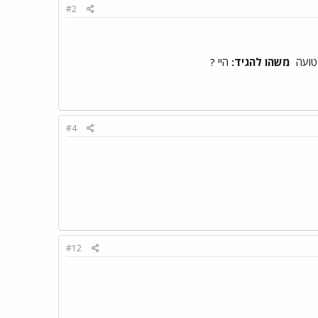
#2
משהו להגיד:
היי ?
#4
#12