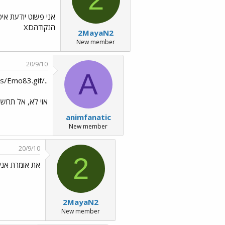
אני פשוט יודעת אי
הנקודהXD
2MayaN2
New member
20/9/10
A
../images/Emo83.gif חחחחחחחחחחח ../images/Emo6.gif
אוי לא, אל תחשב
animfanatic
New member
20/9/10
2
את אומרת אני מאמינה..//Emo221.gif
2MayaN2
New member