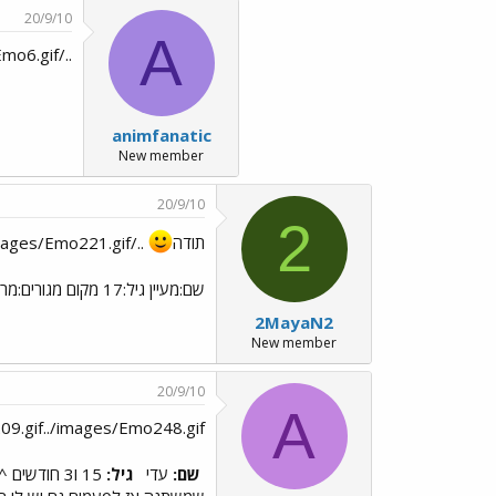
20/9/10
A
../images/Emo83.gif ../images/Emo6.gif
animfanatic
New member
20/9/10
2
תודה
../images/Emo221.gif
שם:מעיין גיל:17 מקום מגורים:מרכז. כמה זמן מכירים את אטל:חצי שנה+? לא זוכרת בדיוק
2MayaN2
New member
20/9/10
A
09.gif../images/Emo248.gif
שם:
עדי
גיל:
15 ו3 חודשים ^^