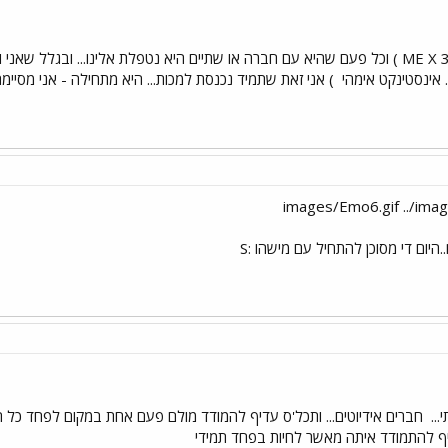
ישלי בשכונה אחת ענקית( ME X 3 ) וכל פעם שהיא עם חברה או שתיים היא נטפלת אלינו...
 אינסטינקט אימהי
) אני זאת שתמיד נכנסת למכות... היא מתחילה - אני מסיימ
יום די מסוכן להתחיל עם מישהו :S
...
חברים אידיוטים... ותכל'ס עדיף להמודד מולם פעם אחת במקום לפחד כל הזמ
דיף להתמודד איתה מאשר לחיות בפחד תמידי