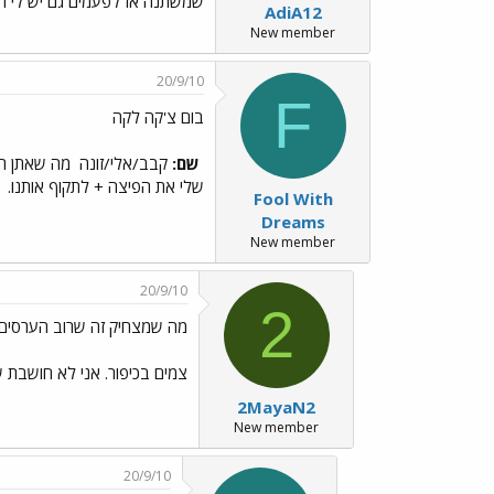
שמשתנה אז לפעמים גם יש לי ח
AdiA12
New member
20/9/10
F
בום צ'קה לקה
שם:
קבב/אלי/זונה
מה שאתן רו
שלי את הפיצה + לתקוף אותנו.
Fool With
Dreams
New member
20/9/10
2
מה שמצחיק זה שרוב הערסים האלה ../1.gif
צמים בכיפור. אני לא חושבת
2MayaN2
New member
20/9/10