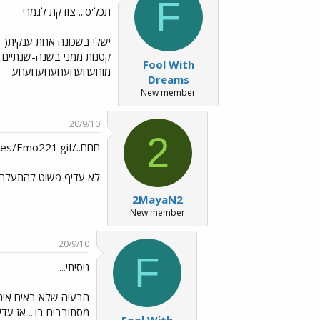
F
תכל'ס... צודקת לגמרי
קטנות ממני בשנה-שנתיים..
Fool With
מוחעחעחעחעחעחעחע
Dreams
New member
20/9/10
2
חחח../images/Emo6.gif ../images/Emo221.gif
לא עדיף פשוט להתעלם..ה
2MayaN2
New member
20/9/10
F
ניסיתי...
הבעיה שלא באים איתי
מסתובבים בו... אז ע
Fool With