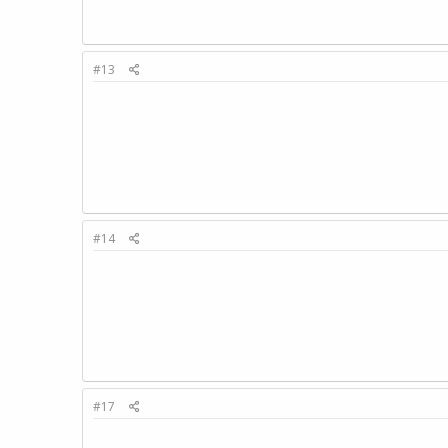
#13
#14
#17