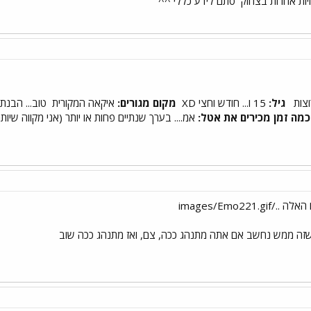
יות אחרות בצחוק
סתם לידע כללי ^^
צות
גיל:
15 ו... חודש וחצי XD
מקום מגורים:
איקאה המקורית
טוב... הבנתן..
כמה זמן מכירים את אטל:
אמ.... בערך שנתיים פחות או יותר (אני מקווה שיות
images/Emo22
 שזה ממש נחשב אם אתה מתנהג ככה, צם, ואז מתנהג ככה שוב