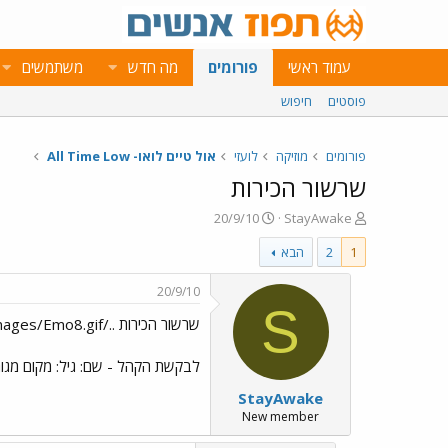
עמוד ראשי
פורומים
מה חדש
משתמשים
פוסטים
חיפוש
פורומים
מוזיקה
לועזי
אול טיים לואו- All Time Low
שרשור הכירות
פ
פ
20/9/10
StayAwake
ו
ו
1
2
הבא
ת
ר
ח
ס
ה
ם
20/9/10
נ
ב
S
שרשור הכירות ../images/Emo8.gif
ו
ת
ש
א
א
ר
לבקשת הקהל - שם: גיל: מקום מגור
י
StayAwake
ך
New member