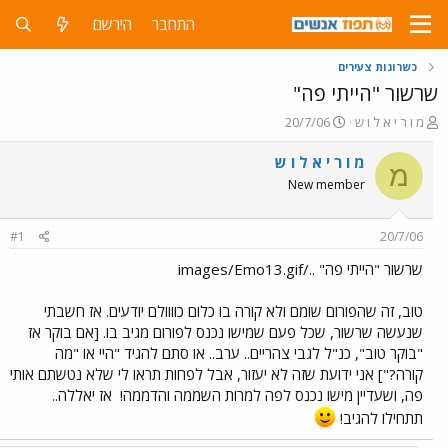
התחבר
הירשם
כשרונות צעירים
שרשור "הייתי פה"
פ
פ
מ ו ר י א ל ו ש
20/7/06
ו
ו
ת
ר
מ ו ר י א ל ו ש
מ
ח
ס
New member
ה
ם
נ
ב
ו
ת
#1
20/7/06
ש
א
א
ר
שרשור "הייתי פה" ../images/Emo13.gif
י
ך
טוב, זה שהפורום שומם ולא קורה בו כלום כוווולם יודעים. אז חשבתי
שנעשה שרשור, שכל פעם שמישו נכנס לפורום מגיב בו. [אם בוקר אז
"בוקר טוב", כנ"ל לגבי צהריים.. ערב.. או סתם להגיד "היי או "מה
קורה?"] אני ידועת שזה לא יעזור, אבל לפחות תראו לי שלא נטשתם אותי
פה, ושעדיין מישו נכנס לפה למרות השממה והדממה!
אז יאללה..
תתחילו להגיב!