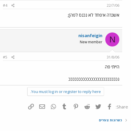
#4
22/7/06
אשכרה א'פחד לא נכנס לפה];
nisanfeigin
N
New member
#5
31/8/06
הייתי פה
גככככככככככככככככככככככככ
You must log in or register to reply here.
פייסבוק
Twitter
Reddit
Pinterest
Tumblr
WhatsApp
דואר אלקטרוני
הוסף קישור
Share:
כשרונות צעירים