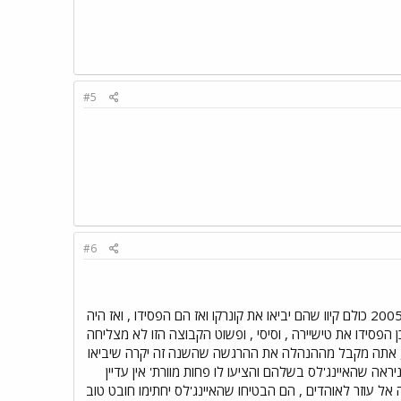
#5
#6
ממש מתוסכלים!!! במשך חמש עונות שהאיינג'לס לא הביאו איזה חובט טוב ברמה הגבוהה באמת , בזמנו ב- 2005 כולם קיוו שהם יביאו את קונרקו ואז הם הפסידו , ואז היה
 הפסידו את טישיירה , וסיסי , ופשוט הקבוצה הזו לא מצליחה
ם , אתה מקבל מההנהלה את ההרגשה שהשנה זה יקרה שיביאו
ראה שהאיינג'לס בשלהם והציעו לו פחות מוורת' אין עדיין
ל עוזר לאוהדים , הם הבטיחו שהאיינג'לס יחתימו חובט טוב