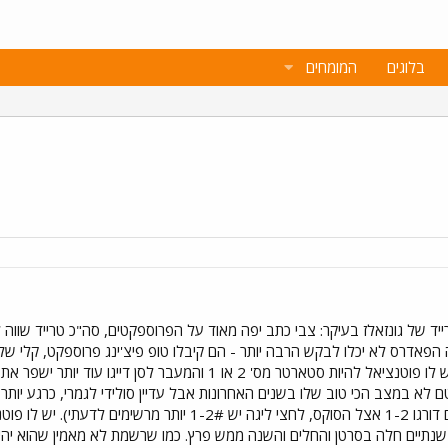
בלוגים
המומחים
ד של גונזאלז בעיקר: צבי כתב יפה מאוד על הפרוספקטים, סה"כ טרייד שווה 
20) ושמר על K/9 בריא. בהחלט יש לו פוטנציאל להיות סטארטר מס'
לא במצב הכי טוב שלו בשנים האחרונות אבל עדיין סולידי לגמרי, כרגע יות