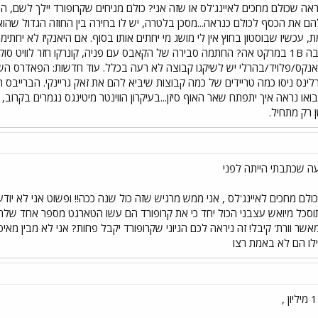
נראה שכולם מחכים לאיינג'לס או שזה אני? כולם מניחים שקרופורד יילך לשם, ה
 להם את הכסף לכולם כנראה...מסכן בלטרה, יש לו בחירה בין החוזה הגדול שה
ת, עכשיו שבוסטון בחוץ אין לי מושג מי יחתים אותו בסוף. אם היאנקיז לא יחתימ
מארלינס ניסו כמה טריידים של כמה קבוצות שיביא להם את זאק גריינקי. הברייב
 רק מתחיל.
עה שכתבתי הייתה לפני
 מחכים לאיינג'לס , אני ממש מרגיש שזה כול שנה ככה!! ופשוט אני לא יודע 
וסכל מיואש עצבני הכול יחד כי את קרופורד הם עשו הטארגט מספר אחד שלה
מאשר וורת' קיבל! זה ניראה לכם הגיוני שקרופורד יקבל פחות? אני לא מבין מא
ילו הם לא באמת רצו