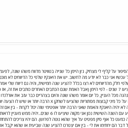
ס שלפי חלק מהדיווחים לא רצו בכלל להציע שנה חמישית, והיה גם דיווח שלי אמ
יש 2 "קבוצות מיסתוריות" שהציעו 7 שנים - לפי היימן (אבל האמת שגם הכתבים האחרים כות
ה מכל העניין, כל יום אומר משהו שונה והיום בצהריים כבר עזב את אורלנדו 
בוראס כי בדר"כ שומעים ממנו על כל מיני קבוצות מסתוריות
 לא יהיה היאנקיז והאמת שאני הרבה יותר אופטימי שזה יכול לקרות - בין אם ז
שביעית, והריינג'רס שאם הקטע עם השנה השישית נכון אני 
כמעט כל אוף סיזן מפטיט על איך שהוא נוטה לפרוש). הם יהיו צריכים להתחזק