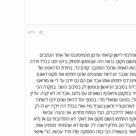
#15
שהלכתי לישון קראתי עדכון מהמיטינגס של אחד הכתבים
שדיבר עם ת'יאו שאמר ש"אין חדש, שום דבר לא קרוב". לא רק אני כמובן, נראה שכל העולם בשוק, זה הגיע משום מקום. נראה היה שבוסטון תתחזק בOF ימני בכלל וירדה
במיוחד אחרי שוורת' הלך. זה נראה היה די פשוט: OF ימני, כמה רילברים וcall it an offseason. עכשיו האמת שהכל הסתבך. קודם כל, בחירת הדראפט של
טמפה, כך שעכשיו אני לא אופתע אם בוסטון יילכו גם על טייפ A רילברים והאמת שכבר יש דיווח שמצפים שהם יחתימו את סקוט דאונס
ג'לס יחתימו אותו אבל אם הם גם יילכו על לי או סוריאנו
'לס בסיבוב הראשון ובוסטון רק בסיבוב השני. במקרה הכי
 במקום) והיאנקיז נשארים עם כלום...אבל זה לא יקרה. עדיין
, כמעט שמאלי מדי. בנוסף יכול להיות שהם ירצו לשחרר
 האם ההחתמה פותחת אפשרות של טרייד לאלסבורי? ולאן/בשביל מי? אולי בכלל דרו יילך? יש לו רק
עכשיו
וקס החתימו משום מקום את לאקי. לא התלהבתי גם אז (לא
מתתי על לאקי לא בתור פיצ'ר ולא בכללי) אבל התרגלתי לרעיון מהר. רק הפעם זה יותר קיצוני, קרל קרופורד...מקבל 20 מיליון לשנה ל7 שנים! לא שהמחיר מפתיע אותי,
אחרי החוזה של וורת' הוא נראה קצת נמוך אפילו...פשוט לא חשבתי שזה יגיע מהרד סוקס. OF שמאלי, מהיר מאוד (השאלה הכי כמה התפוקה שלו תרד עכשיו, הרי 90%