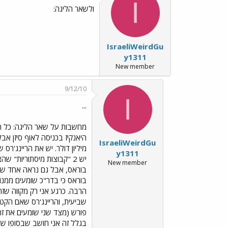
I
ולשאר הליגה:
IsraeliWeirdGu
y1311
New member
9/12/10
I
...
IsraeliWeirdGu
מיליון דולר. יש את הריינג'ר
y1311
New member
בוראס, אבל גם נראה אחד שנהנ
הרבה. כרגע אני רק מקווה שזה
פורש (מצד שני שומעים את זה 