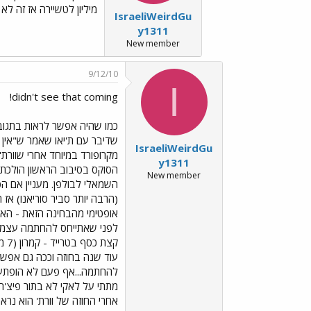
מיליון לטשיירה אז זה לא
IsraeliWeirdGu
y1311
New member
9/12/10
I
didn't see that coming!
כמו שהיה אפשר לראות בתגובה
IsraeliWeirdGu
y1311
New member
השמאלי לבולפן. מעניין אם הסו
(הרבה יותר סביר סוריאנו) אז
אופטימי מהבחינה הזאת - האיינ
לפני שאתייחס להחתמה עצמה -
עוד שנה בחוזה וככה גם אפשר לחסוך כסף. 
להחתמה...אף פעם לא הופתעתי