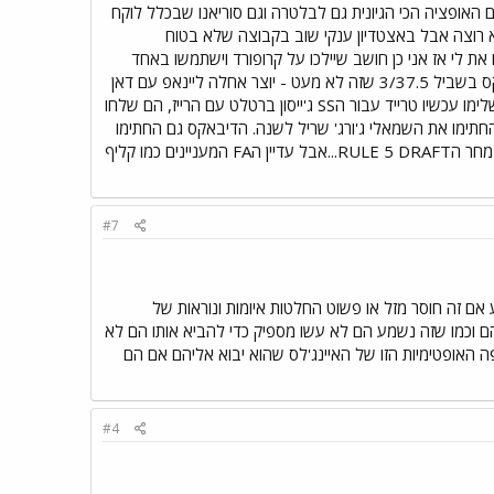
ם האופציה הכי הגיונית גם לבלטרה וגם סוריאנו שבכלל לוקח
וא רוצה אבל באצטדיון ענקי שוב בקבוצה שלא בטוח
ו את לי אז אני כן חושב שיילכו על קרופורד וישתמשו באחד
הOFים בטרייד לסטארטר. הרבה 1B במרקט אה? החתמה סבירה של הקאבס עם פניה, קונרקו חזר לוויט סוקס בשביל 3/37.5 שזה לא מעט - יוצר אחלה ליינאפ עם דאן
עכשיו ויחד עם הרוטציה של דאנקס/פלויד/בהרלי יש לשיקגו קבוצה לא רעה בכלל. עוד חדשות: הפאדרס השלימו עכשיו טרייד עבור הSS ג'ייסון ברטלט עם הרייז, הם שלחו
ס החתימו את השמאלי ג'ורג' שריל לשנה. הדיבאקס גם החתימו
את ג'יי ג'יי פות לשנתיים. טוב, בואו נראה איך יתפתח שאר האוף סיזן...בעיקרון הווינטר מיטינגס נגמרים בקרוב, מחר הRULE 5 DRAFT...אבל עדיין הFA המעניינים כמו קליף
#7
אם זה חוסר מזל או פשוט החלטות איומות ונוראות של
ם וכמו שזה נשמע הם לא עשו מספיק כדי להביא אותו הם לא
יפה האופטימיות הזו של האיינג'לס שהוא יבוא אליהם אם הם
#4