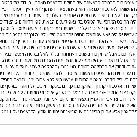
ה ההשוואה לאלסבורי כנראה
הוא באמת צעיר ויש זמן לראות איך יתפתח. חביל
בקלאבהאוס לפי הדיווח
י להיות באיזור ה7 שנים ו154 מיליון - הסיבה שהם לא יכריזו על זה רשמית בזמן הקרוב היא שזה 
..אם מישהו רוצה הסבר יותר מפורט אני יכול למצוא). עוד דבר מעניין לגבי גונ
סתדר אבל גם אם הוא יהיה ממוצע זו תהיה ירידה הגנתית משמעותית מבלטרה, 
להחתים את ג'ייסון וורת' (לאיזור ה4 שנים) ולחזק את ההתקפה
במידה והיו מחתימים 
יחזק אותם מול שמאליים וייתן OF של דרו-אלסבורי-קמרון-השחקן. כמו כן, הם בעיקר הולכים על ח
בנאשינלס פגעה קצ
 הוא שהם שמרו על הבחירה שלהם בסיבוב הראשון, הרוויחו את הבחירה הכי גבו
רא