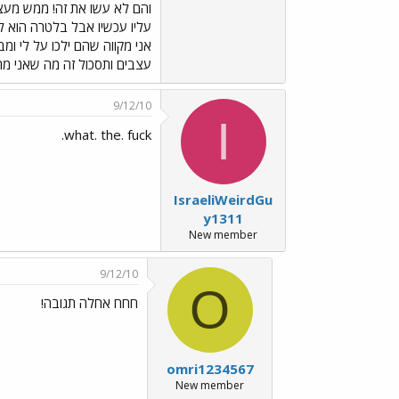
והם לא עשו את זה! ממש מעצבן!
עליו עכשיו אבל בלטרה הוא לא
אני מקווה שהם ילכו על לי ומב
עצבים ותסכול זה מה שאני מרג
9/12/10
I
what. the. fuck.
IsraeliWeirdGu
y1311
New member
9/12/10
O
חחח אחלה תגובה!
omri1234567
New member