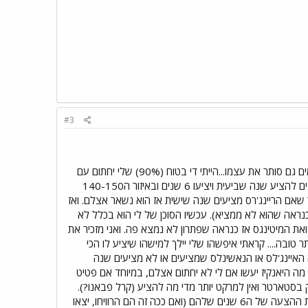
#3
מחשבות על שאר הליגה: כל הסיפור על קליף לי מצחיק. ג'ון היימן כל שנייה בטוויטר מדווח משהו שונה, לפעמים גם סותר את עצמו...הייתי די בטוח (90%) שלי יחתום עם
היאנקיז בכניסה לאוף סיזן אבל עכשיו אני כבר לא יודע מה לחשוב. יש את היאנקיז שלפי כל הדיווחים לא מוכנים להציע שנה שביעית ויציעו 6 שנים ובאיזור ה140-150
ר שאם הריינג'רס מציעים שנה שישית אז הוא נשאר אצלם. ואז
בים את זה, אז כנראה שהוא לא ממציא). עכשיו הסוכן של לי הוא בכלל לא
ואת המיטינגס אז כנראה שפתרון לא נמצא פה. ואני מזכיר את
 שהציעו לשחקן X הרבה יותר או שיש לו הצעה יותר טובה.... קראתי איפשהו שלי יילך למישהו שיציע לו הכי
ה האיינג'לס או הנאשינלס שמציעים או לא מציעים שנה
מקווה שיציעו לו 6 שנים...יהיה ממש מעניין לראות מה היאנקיז יעשו אם לי לא יחתום אצלם, במיוחד אם פטיט
 בסטארטר ואין למרקט יותר מדי מה להציע (קרל פבאנו?).
בגלל זה אני חושב שבסופו של דבר הם יחתימו את לי - בין אם יצטרכו להציע שנה שביעית או שהוא יקבל את ההצעה של ה6 שנים שלהם (ואם ככה זה הם הרוויחו, יצאו