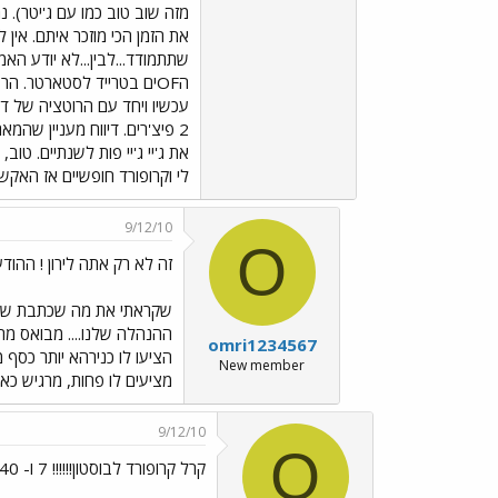
מזה שוב טוב כמו עם ג'יטר). 
את הזמן הכי מוזכר איתם. אין
שתתמודד...לבין...לא יודע האמ
2 פיצ'רים. דיווח מעניין שה
לי וקרופורד חופשיים אז האקשן
9/12/10
O
זה לא רק אתה לירון ! ההוד
שקראתי את מה שכתבת שכולם
ההנהלה שלנו.... מבואס מת
omri1234567
הציעו לו כנירהא יותר כסף 
New member
מציעים לו פחות, מרגיש כא
9/12/10
O
קרל קרופורד לבוסטון!!!!!! 7 ו- 140 מיליון ,