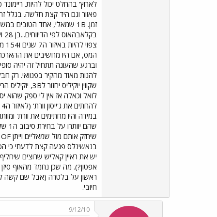
פאוור וגם היד קצת חלשה. בגלל ז
צפו
וברגע שהעונה תתחיל זה יהיה סופי.
לואל וכאלה אז אין לי ספק שהוא י
ש
אפטון?). מה שכן נחמד מהאוף סיזן
חיובי.
9/12/10