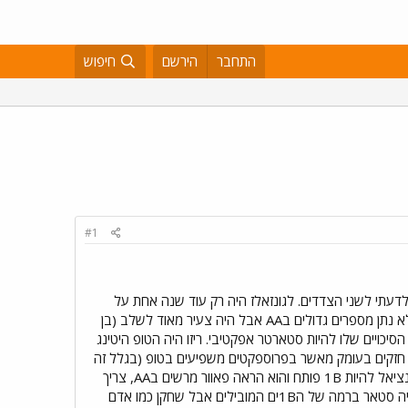
התחבר
הירשם
חיפוש
#1
לדעתי לשני הצדדים. לגונזאלז היה רק עוד שנה אחת על
החוזה אז למרות שהוא חובט מעולה הפאדרס לא יכלו לבקש הרבה יותר - הם קיבלו טופ פיצ'ינג פרוספקט, קלי שלא נתן מספרים גדולים בAA אבל היה צעיר מאוד לשלב (בן
 2 או 1 והמעבר לסן דייגו עוד יותר ישפר את הסיכויים שלו להיות סטארטר אפקטיבי. ריזו היה הטופ היטינג
ר חזקים בעומק מאשר בפרוספקטים משפיעים בטופ (בגלל זה
דווקא הייתי פחות מתרשם מזה שהם דורגו 1-2 אצל הסוקס, לחצי ליגה יש 1-2# יותר מרשימים לדעתי). יש לו פוטנציאל להיות 1B פותח והוא הראה פאוור מרשים בAA, צריך
להזכיר גם בהקשר שלו שהוא לפני שנתיים חלה בסרטן והחלים והשנה ממש פרץ. כמו שרשמת לא מאמין שהוא יהיה סטאר ברמה של ה1Bים המובילים אבל שחקן כמו אדם