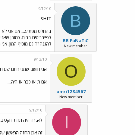
9/12/10
B
SHIT
לפייבריטים בבית. כמובן שאני
BB FuNaTiC
להגנה זה גם מוסיף המון. אני
New member
9/12/10
O
אני חושב שמני חתם שם ח
אם ת'יאו כבר אז היה....
omri1234567
New member
9/12/10
I
לא, זה היה תחת דוקט ב2000