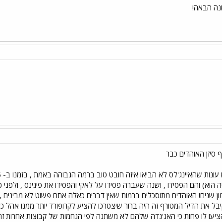
שנה הבאה!
 סיזן האוהדים כבר
הוא) והם הפסידו , ושנה שעברה פסידו על לאקי והפסידו את פיגינס , ולפני כן
מון שנים! האוהדים מתוסכלים ברמות שאין דברים כאלה אתם פשוט לא מביני
יבל את הדיל המטורף זה היה ברור שיצטרכו להציע לקרופורד יותר ממנו אהל כני
ציעו לו פחות כי האג'נדה שלהם לא משתנה לפי הגחמות של קבוצות אחרות זה א