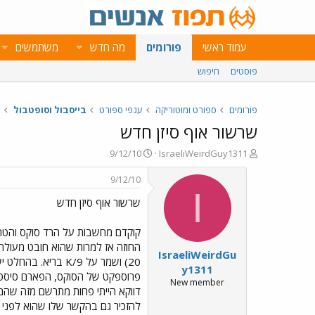
עמוד ראשי
פורומים
מה חדש
משתמשים
פוסטים
חיפוש
פורומים
ספורט ומוטוריקה
ענפי ספורט
בייסבול וסופטבול
שרשור אוף סיזן חדש
פ
פ
9/12/10
IsraeliWeirdGuy1311
ו
ו
ת
ר
9/12/10
ח
ס
I
שרשור אוף סיזן חדש
ה
ם
נ
ב
ו
ת
קוקדם מחשבות על הרד סוקס והטריי
ש
א
IsraeliWeirdGu
א
ר
י
y1311
פרוספקט של הסוקס, הפארם סיסטם 
ך
New member