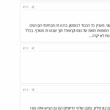
#10
כנראה עד אפריל יגיע השני. מעניין. כל הכבוד לבוסטון. ברגע זה מבחינתי הם הפכו
 התוספת הזאת של גונזו וקרופורד תוך שבוע זה מטורף. בכלל
 לא יקרה.....
#13
#14
זה אכן החוזה הראשון של 100+, האמת שהכי גדול שאני יכול לחשוב עליו זה רק לאקי בעונה שעברה עם 82 מיליון. כמובן שלפי הדיווחים הם גם הציעו איזה 160