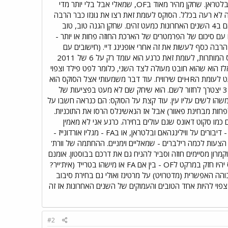
לארוץ' בהחלט יכול להיות. ריימונד פואנטס היה הבחירה הראשונה של הסוקס בדראפט האחרון, בן דוד של קרלוס בלטראן. שחקן מהיר מאוד בOF, שמאלי אבל בלי יותר מדי
ה לא רעה בכלל. הסוקס לעומת זאת רצו את גונזו כבר הרבה
זמן. 1B שמאלי, אחד הטובים במשחק, הם בעצם מביאים את טשיירה אחרי שנכשלו לפני שנתיים...המספרים שלהם ב4 השנים האחרונות כמעט זהים. שחקן הגנה טוב, טוב
ים...בן 28 ויהיה החובט המרכזי של הסוקס בליינאפ לשנים הבאות. לפי הדיווחים 2 הצדדים עם סיכום של הפרמטרים של הארכת החוזה פחות או יותר -
יחסוך לבוסטון הרבה כסף לעשות את זה אחרי אופנינג דיי. (חישובים עם
המס, אם היו מחשיבים את ההארכה עכשיו אז היה יוצא שגונזאלז מרוויח יותר מ20 מיליון לשנה וכך זה נספר נגד מס המותרות, לעומת זאת כרגע הוא עומד רק על 6 של 2011
זאלז הוא שהוא חובט מעולה לצד השני, כלומר לפט פילד וצפוי
להנות מאוד מהקיר בפנוואי. רק חבל שהוא איטי מאוד ויש סיכוי לא רע שכמה דאבלים יהפכו לסינגלים...אבל זה מעט לעומת הHRים שירוויח. עוד דבר משמעותי אצל הסוקס הוא
שקווין יוקיליס יחזור ל3B, יוקיליס הרי עלה כ3B אבל שיחק 1B בשנים האחרונות בגלל לואל ובלטרה ועכשיו בגיל 31 יצטרך לחזור לשם. הוא שיחק שם לא מעט בפציעות של
משהו לשים עליו עין. עוד קצת על הסוקס: הם כנראה חשבו על
 בחובט ימני בOF (ההתקפה קצת שמאלית עכשיו, לפחות מבחינת פאוור) אבל אז הנאשינלס הרסו את התוכניות.
את וורת' ומוותרים על בחירת הדראפט הראשונה אז סביר להניח שהיו גם מחתימים FA רילברים כמו סקוט דאונס שגם עולים בחירה. כרגע אני לא מאמין
שהם יוותרו על בחירת סיבוב ה1 שלהם בשביל רילבר. נראה שהתוכנית עכשיו היא למצוא OF ימני, כנראה בטרייד - דיבורים על ווילינגהאם ובלטראן, או בFA - מגליו אורדונייז -
יזוק הבולפן עם הצעות לכמה רילברים - שמאליים וימניים. ההחתמה של וורת'
ת לדעתי כי הסוקס רצו להחתים OF מעבר ל2011, כרגע רק אלסבורי מוחתם ל2012 כי דרו וקמרון מסיימים חוזה וסביר להניח גם את דרכם בבוסטון. אומנם
יש את ראיין קאליש שרוצים שיחליף את דרו בRF אבל זה עדיין משאיר עוד מקום. אני מניח שבאוף סיזן הבא הסוקס יהיו חזק במרקט לOF - בין אם FA או מישהו בטרייד (אית'ייר?
הה האפשרית (מדטרויט) על מרטינז ואולי גם בחירת סיבוב
שון על בלטרה (אבל שם קשה לי להאמין אלא אם כן הריינג'רס או הג'ייאנטס יחתימו אותו). הדראפט של 2011 צפוי להיות אחד הטובים והעמוקים של השנים האחרונות אז זה
#2