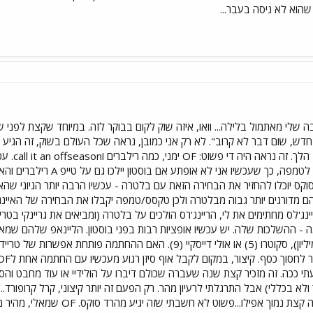
 שהוא לא ניסה בעבר...
 שלי מאתמול בלילה... וואו, איזה שוק לקום בבוקר לזה. במיוחד שקצת לפני 
מקרופורד 
הסוקס בסיבוב הראשון הולכת ל
קס יוכלו להחזיר את הבחירה הזאת עם בלטרה - עכשיו הרבה יותר הגיוני שהאיינ
 הם מדורגים יותר גבוה מבלטרה ולכן טקסס/טמפה יקבלו את הבחירה של האיינג
ג'לס מחתימים את לי, הריינג'רס הולכים על בלטרה (ומביאים את גריינקי בטרייד
 ההשלכות שלה. יש עכשיו אופציות רבות בפני בוסטון. הליינאפ שלהם שמאלי
קצת כסף בטרייד - קמרון (7 מיליון), סקוטרו (5) או אולי דייסקיי (9).
קיצור, במקום לקבל אוף סיזן רגוע מעכשיו עם החתמה אחת לOF ושאר לרילברים, הכל נפתח מחדש. אני נהנה
 ככה. זה מזכיר קצת שנה שעברה שכולם דיברו על הולידיי או עוד מחבט והס