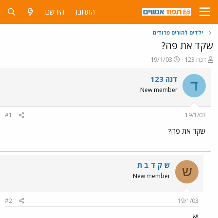
התחבר
הירשם
ילדים להורים פרודים
שקד את פה?
פ
פ
דנה 123
19/1/03
ו
ו
ת
ר
דנה 123
ד
ח
ס
New member
ה
ם
נ
ב
ו
ת
#1
19/1/03
ש
א
א
ר
שקד את פה?
י
ך
ש ק ד ב ת
ש
New member
#2
19/1/03
יא...