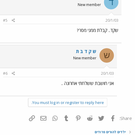
ד
New member
#5
20/1/03
שקד.. קבלת ממני מסר?
ש ק ד ב ת
ש
New member
#6
20/1/03
אני חושבת ששלחתי אחרונה ..
You must log in or register to reply here.
פייסבוק
Twitter
Reddit
Pinterest
Tumblr
WhatsApp
דואר אלקטרוני
הוסף קישור
Share:
ילדים להורים פרודים