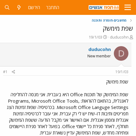
התחבר
הירשם
מחשבים-חומרה ותוכנה
שפת מימשק
פ
פ
19/1/03
duducohn
ו
ו
ת
ר
duducohn
D
ח
ס
New member
ה
ם
נ
ב
ו
ת
#1
19/1/03
ש
א
א
ר
שפת מימשק
י
ך
שפת המימשק של תוכנות Office היא בעברית. אני מנסה להחליפה
לאנגלית, בהתאם להוראות: Programs, Microsoft Office Tools,
Microsoft Office Languge Settings. בכרטיסיה שפות זמינות הצג
תפריטים ותיבות דו-שיח יש לי רק עברית. אני עובר לכרטיסיה זמינות
אנגלית ומסמן אנגלית. אם האישור אני מקבל הודעה ששפת המימשק
תוחלף, לאחר סגירת כל יישומי Office. בפועל לאחר סגירת היישומים
ופתיחה מחדש, שפת המימשק עדיין נשארת עברית.