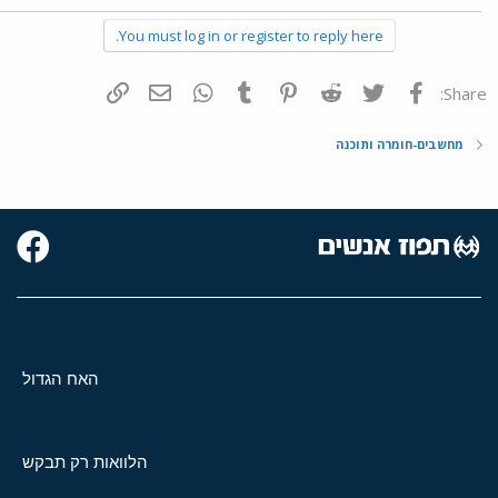
You must log in or register to reply here.
פייסבוק
Twitter
Reddit
Pinterest
Tumblr
WhatsApp
דואר אלקטרוני
הוסף קישור
Share:
מחשבים-חומרה ותוכנה
האח הגדול
הלוואות רק תבקש