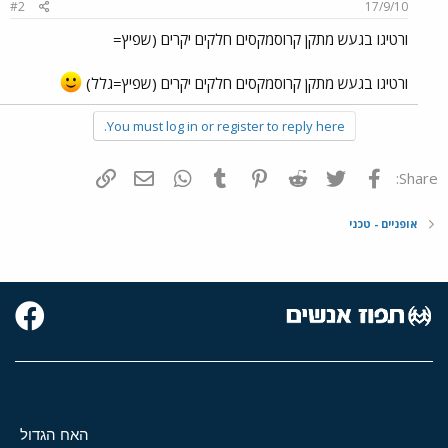
#2
17/9/10
ורטיגו בגעש מתקן קרוסמקסים חלקים יקרים (שפיץ=
ורטיגו בגעש מתקן קרוסמקסים חלקים יקרים (שפיץ=גלל)
You must log in or register to reply here.
פייסבוק
Twitter
Reddit
Pinterest
Tumblr
WhatsApp
דואר אלקטרוני
הוסף קישור
Share:
אופניים - טכני
האח הגדול