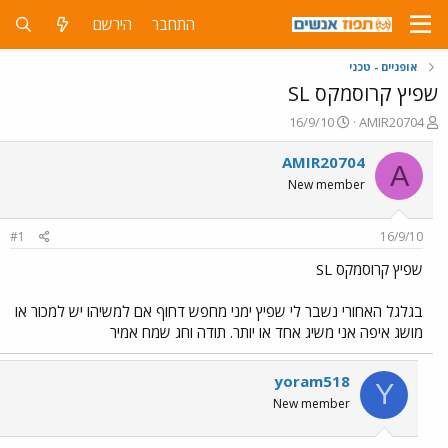
התחבר
הירשם
אופניים - טכני
שפיץ קרוסמקס SL
פ
פ
16/9/10
AMIR20704
ו
ו
ת
ר
AMIR20704
A
ח
ס
New member
ה
ם
נ
ב
ו
ת
#1
16/9/10
ש
א
א
ר
שפיץ קרוסמקס SL
י
ך
בגלגל האחורי נשבר לי שפיץ ימני מחפש דחוף אם למשיהו יש למכור או
מושג איפה אני משיג אחד או יותר. תודה וחג שמח אמיר
yoram518
Y
New member