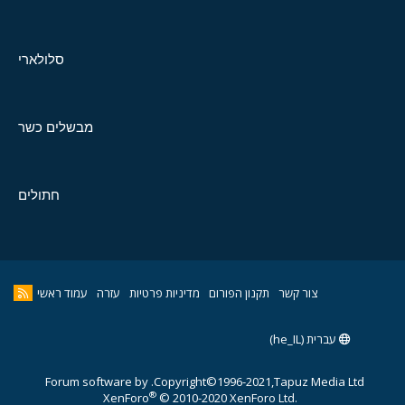
סלולארי
מבשלים כשר
חתולים
צור קשר
תקנון הפורום
מדיניות פרטיות
עזרה
עמוד ראשי
עברית (he_IL)
Forum software by
Copyright©1996-2021,Tapuz Media Ltd.
®
XenForo
© 2010-2020 XenForo Ltd.