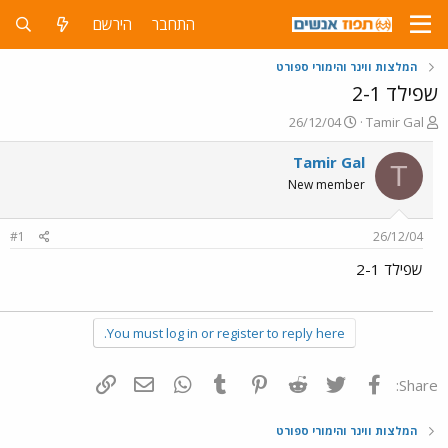
התחבר
הירשם
המלצות ווינר והימורי ספורט
שפילד 2-1
פ
פ
26/12/04
Tamir Gal
ו
ו
ת
ר
Tamir Gal
T
ח
ס
New member
ה
ם
נ
ב
ו
ת
#1
26/12/04
ש
א
א
ר
שפילד 2-1
י
ך
You must log in or register to reply here.
פייסבוק
Twitter
Reddit
Pinterest
Tumblr
WhatsApp
דואר אלקטרוני
הוסף קישור
Share:
המלצות ווינר והימורי ספורט