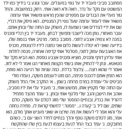
מסתובב סביבי מעביר יד על גופי במעגלים.. עובר ונוגע בי בידייך כמו ילד
המשוטט עם מקל על גדר.. רואה ולא רואה אותי.. רחוק במחשבות.. והחל
גוזר מעלי את הבגדים עם מספרים שהכין מראש ומשאיר אותי ערומה
משאיר אותי לעמוד ערומה שעל גופי רק המגפיים.. הוא פיסק את רגליי,
שם את ידיי לצדדים ואני נשמעת לו, משחק עם החזה שלי ובוחן אותם..
עובר מאחורי, נותן מכה לישבני וממשיך לבחון.. מעביר יד בין רגליי ומכניס
במכה לא צפויה אצבע לתוכי.. מסובב בתוכי.. מרטיב אותי בגסות שלו,
בידיעה שאני לא יכולה לעשות כלום ואני נתונה לידיו לרצונותיו, מכניס
את האצבעות עמוק לתוכי, מטלטל אותי קדימה ואחורה, מנסה לתלות
אותי עליהן דוחף ומכניס, מוציא ומכניס אצבע נוספת. הוא הביא מקל של
מטאטא.. ונתן לי להחזיק אותו בשתי הקצוות מאחורי הגו ואמר לי לא לזוז..
ואומר לי שהוא רוצה..... צלצול בדלת.. כמה שניות של רגיעה הוא פותח,
הוא הזמין אותם להכנס פנימה, הם מזגו לעצמם משקה, נעמדו מולי
מביטים עלי עומדת במרכז מרוחה בשמן .. א' התקרב אלי..החל משחק
עם החזה שלי מקפיץ אותו, ממשש אותי, ב' מעביר עלי את ידיו מסביב,
אוהב את הישבן והגב שלי מלטף אותי ובוחן.. ג' עומד מהצד מתחיל
להוריד את בגדיו, ובנתיים המסטר שלי מוזג לכולם עוד משקה, כולם
שותים, שם ליד ב' קערה ו... "מסטר." לחשתי קוראת לו.. סתירה נחתה
עלי והוא אמר לי לעשות את מה שירצו או שאני מעניש אותך מולם, הוא
אמר, מזג לכולם משקה נוסף והלך בנתיים לחדר השני עם ב', כשהם
מחובקים.. ג' עמד בצד החל לגעת בעצמו לגעת בזין שלו שהתקשח