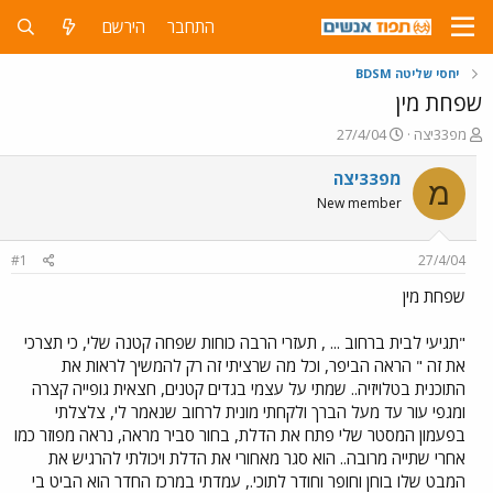
התחבר
הירשם
יחסי שליטה BDSM
שפחת מין
פ
פ
מפ33יצה
27/4/04
ו
ו
ת
ר
מפ33יצה
מ
ח
ס
New member
ה
ם
נ
ב
ו
ת
#1
27/4/04
ש
א
א
ר
שפחת מין
י
ך
"תגיעי לבית ברחוב ... , תעזרי הרבה כוחות שפחה קטנה שלי, כי תצרכי
את זה " הראה הביפר, וכל מה שרציתי זה רק להמשיך לראות את
התוכנית בטלויזיה.. שמתי על עצמי בגדים קטנים, חצאית גופייה קצרה
ומגפי עור עד מעל הברך ולקחתי מונית לרחוב שנאמר לי, צלצלתי
בפעמון המסטר שלי פתח את הדלת, בחור סביר מראה, נראה מפוזר כמו
אחרי שתייה מרובה.. הוא סגר מאחורי את הדלת ויכולתי להרגיש את
המבט שלו בוחן וחופר וחודר לתוכי., עמדתי במרכז החדר הוא הביט בי