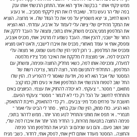
ממש ינקתי אותו " בבקשה אדון" הוא אמר..התחנן הרגשתי אותו ענק
בפה שלי הר געש גדול.. שאבתי לו את הזין ליקקתי מסביב... א' נענע
ראשו לחיוב, וג' יצא משפריץ על פני את כל הנוזל שלו.. א' מרוצה.. הוציא
את המקל מהידיים שלי ציווה עלי לעמוד על ארבע, עמדתי.. הוא הוציא
את המלפפון ממני,והכניס משחק איתו בתוכי, ומצווה על העבד ללקק את
החור של ישבני, להכין אותי.. העבד נשמע לו מרטיב אותי, מכניס אצבע,
ומפסק אותי א' עומד מאחורי, מכניס את איברו לישבני, ולאט לאט מוציא
ומכניס את המלפפון... ג' רוכן לפני הזין שלו מעט שמוט, וא' מצווה עלי
להכניס לפה.. אני מוצצת לו מלקקת את האיבר מכל צידיו מלמטה
למעלה, ומכניסה אותו לפה, כשא' מחליק החוצה ופנימה, ומשחק עם
המלפפון... התחלתי להתנשם מהר, רוצה לגמור, צריכה רשות של
המסטר שלי אבל הוא לא פה, ויודעת שאסור לי להפריע לו.. הזין שלו
החל שוב לטפוח והרגשתי את המלפפון ואת א' נעים חזק כמו קצב
מתואם, " מסטר..." צעקתי.. לא יכולה להחזיק את עצמי.. הכיווצים באים
והתחלתי לחשוב על הכל רק כדי לא לגמור " מסטר" צעקתי הפעם..
חושבת על פרחים מכל מיני צבעים... רק כדי להתאפק, חייבת להתאפק..
הוא הגיע.. כולו סמוק, הזין שלו ענק בחוץ .. סתר לי הביט עלי ואמר "
תגמרי".. א' תפס את מותני והתחיל לנוע מהר יותר.. ממש לדהור בתוכי,
פנימה החוצה בתנועות מהירות, ג' החדיר מהר יותר את איברו לפה שלי,
שוב ושוב פעם... והם נעו שניהם וג' הניע את המלפפון מהר פנימה
והחוצה... המסטר מעודד אותם לזיין אותי, לפסק אותי, לחדור.. כשב' מגיח