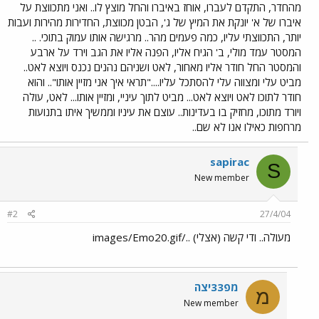
מהחדר, התקדם לעברו, אוחז באיברו והחל מוצץ לו.. ואני מתכווצת על
איברו של א' יונקת את המיץ של ג', הבטן מכווצת, החדירות מהירות ועבות
יותר, התכווצתי עליו, כמה פעמים מהר.. מרגישה אותו עמוק בתוכי. ..
המסטר עמד מולי, ב' הגיח אליו, הפנה אליו את הגב וירד על ארבע
והמסטר החל חודר אליו מאחור, לאט ושניהם נהנים נכנס ויוצא לאט..
מביט עלי ומצווה עלי להסתכל עליו...."תראי איך אני מזיין אותו".. והוא
חודר לתוכו לאט ויוצא לאט... מביט לתוך עיניי, ומזיין אותו... לאט, עולה
ויורד מתוכו, מחזיק בו בעדינות.. עוצם את עיניו וממשיך איתו בתנועות
מרחפות כאילו אנו לא שם..
sapirac
S
New member
#2
27/4/04
מעולה.. ודי קשה (אצלי) ../images/Emo20.gif
מפ33יצה
מ
New member