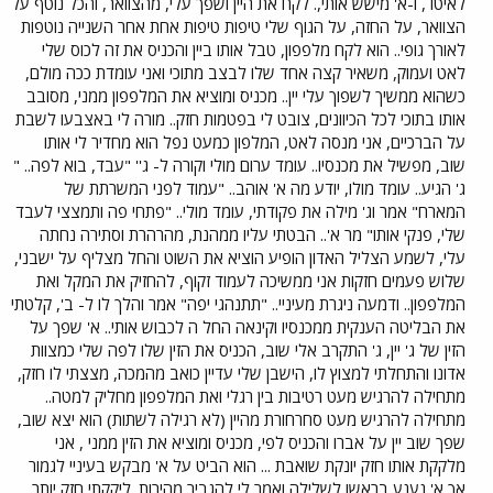
לאיטו , ו-א' מישש אותי,. לקח את היין ושפך עלי, מהצוואר, והכל נוטף על
הצוואר, על החזה, על הגוף שלי טיפות טיפות אחת אחר השנייה נוטפות
לאורך גופי.. הוא לקח מלפפון, טבל אותו ביין והכניס את זה לכוס שלי
לאט ועמוק, משאיר קצה אחד שלו לבצב מתוכי ואני עומדת ככה מולם,
כשהוא ממשיך לשפוך עלי יין.. מכניס ומוציא את המלפפון ממני, מסובב
אותו בתוכי לכל הכיוונים, צובט לי בפטמות חזק.. מורה לי באצבעו לשבת
על הברכיים, אני מנסה לאט, המלפון כמעט נפל הוא מחדיר לי אותו
שוב, מפשיל את מכנסיו.. עומד ערום מולי וקורה ל- ג'' "עבד, בוא לפה.. "
ג' הגיע.. עומד מולו, יודע מה א' אוהב.. "עמוד לפני המשרתת של
המארח" אמר וג' מילה את פקודתי, עומד מולי.. "פתחי פה ותמצצי לעבד
שלי, פנקי אותו" מר א'.. הבטתי עליו ממהנת, מהרהרת וסתירה נחתה
עלי, לשמע הצליל האדון הופיע הוציא את השוט והחל מצליף על ישבני,
שלוש פעמים חזקות אני ממשיכה לעמוד זקוף, להחזיק את המקל ואת
המלפפון.. ודמעה ניגרת מעיניי.. "תתנהגי יפה" אמר והלך לו ל- ב', קלטתי
את הבליטה הענקית ממכנסיו וקינאה החל ה לכבוש אותי.. א' שפך על
הזין של ג' יין, ג' התקרב אלי שוב, הכניס את הזין שלו לפה שלי כמצוות
אדונו והתחלתי למצוץ לו, הישבן שלי עדיין כואב מהמכה, מצצתי לו חזק,
מתחילה להרגיש מעט רטיבות בין רגלי ואת המלפפון מחליק למטה..
מתחילה להרגיש מעט סחרחורת מהיין (לא רגילה לשתות) הוא יצא שוב,
שפך שוב יין על אברו והכניס לפי, מכניס ומוציא את הזין ממני , אני
מלקקת אותו חזק יונקת שואבת ... הוא הביט על א' מבקש בעיניי לגמור
אך א' נענע בראשו לשלילה ואמר לי להגביר מהירות. ליקקתי חזק יותר