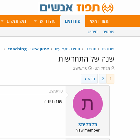
עמוד ראשי
פורומים
מה חדש
משתמשים
פוסטים
חיפוש
פורומים
תמיכה
תמיכה מקצועית
אימון אישי - coaching
שנה של התחדשות
פ
פ
תלתלית3
29/8/10
ו
ו
1
2
הבא
ת
ר
ח
ס
ה
ם
29/8/10
נ
ב
ת
שנה טובה
ו
ת
ש
א
א
ר
י
תלתלית3
ך
New member