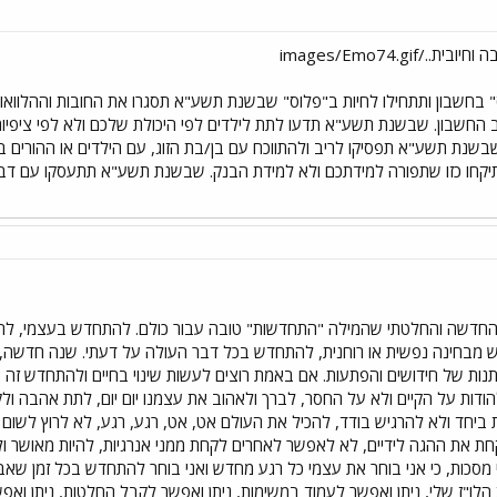
בחשבון ותתחילו לחיות ב"פלוס" שבשנת תשע"א תסגרו את החובות וההלווא
 החשבון. שבשנת תשע"א תדעו לתת לילדים לפי היכולת שלכם ולא לפי ציפי
בשנת תשע"א תפסיקו לריב ולהתווכח עם בן/בת הזוג, עם הילדים או ההורים 
שתיקחו כזו שתפורה למידתכם ולא למידת הבנק. שבשנת תשע"א תתעסקו עם דב
החדשה והחלטתי שהמילה "התחדשות" טובה עבור כולם. להתחדש בעצמי, 
מבחינה נפשית או רוחנית, להתחדש בכל דבר העולה על דעתי. שנה חדשה,
מתנות של חידושים והפתעות. אם באמת רוצים לעשות שינוי בחיים ולהתחדש זה אפ
להודות על הקיים ולא על החסר, לברך ולאהוב את עצמנו יום יום, לתת אהבה ו
 ביחד ולא להרגיש בודד, להכיל את העולם אט, אט, רגע, רגע, לא לרוץ לשום מ
קחת את ההגה לידיים, לא לאפשר לאחרים לקחת ממני אנרגיות, להיות מאושר ול
מסכות, כי אני בוחר את עצמי כל רגע מחדש ואני בוחר להתחדש בכל זמן שאבחר
הלו"ז שלי, ניתן ואפשר לעמוד במשימות, ניתן ואפשר לקבל החלטות, ניתן ואפש