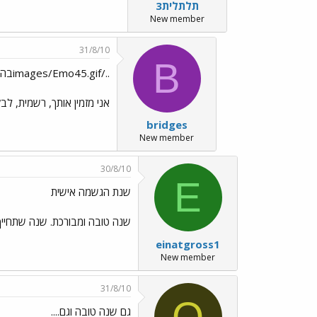
תלתלית3
New member
31/8/10
B
../images/Emo45.gifבהחלט יש מקום
אני מזמין אותך, רשמית, ל
bridges
New member
30/8/10
E
שנת הגשמה אישית
שנה טובה ומבורכת. שנה שתחייך 
einatgross1
New member
31/8/10
O
גם שנה טובה וגם....