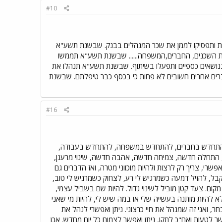
#10
ות ותפסיקו לממן את שכר המנהלים בבנק. שבשנת תשע"א
ות השכנים, החברים,המשפחה...... שבשנת תשע"א תממשו
בנושאים כספיים ותפעלו בשיתוף. שבשנת תשע"א תנהלו את
רים אחרים חשובים לא פחות כי בכסף כבר טיפלתם. שבשנת
#16
להתחדש בחברים, להתחדש במשפחה, להתחדש בעבודה,
 התחלה חדשה, צמיחה חדשה, אהבה חדשה, שינוי מרענן,
שרי, צריך רק לרצות ולהיות מוכווני מטרה, ואז הדברים גם
לקבל, להזיל דמעה כשמרגיש לי רע, לצחוק כשמרגיש לי טוב,
קום. צעד קטן מוביל לשינוי גדול. להיות שם בשביל עצמי,
א להיות מותנה בעשייה שלי או במה שיש לי, להיות מי שאני
, ואני זה שמנהל את חיי כרצוני. ניתן ואפשרי לנהל את
ר לטעות ואח"כ לתקן, ניתן ואפשר לצמוח כל יום מחדש. אכן