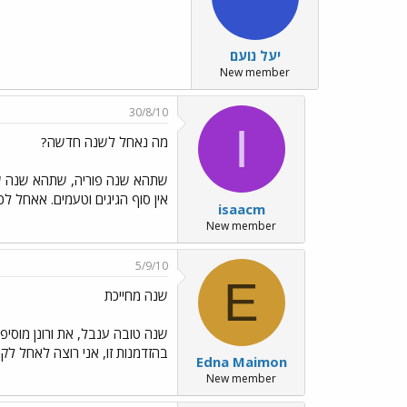
יעל נועם
New member
30/8/10
I
מה נאחל לשנה חדשה?
שתהא שנה פוריה, שתהא שנה ש
אין סוף הגיגים וטעמים. אאחל 
isaacm
New member
5/9/10
E
שנה מחייכת
שנה טובה ענבל, את ורונן מוסיפ
בהזדמנות זו, אני רוצה לאחל לקו
Edna Maimon
New member