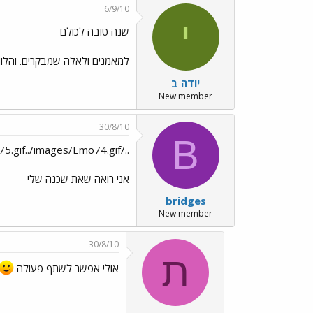
6/9/10
י
שנה טובה לכולם
למאמנים ולאלה שמבקרים. והלווא
יודה ב
New member
30/8/10
B
../images/Emo75.gif../images/Emo74.gifשנה טובה
אני רואה שאת שכנה שלי
bridges
New member
30/8/10
ת
אולי אפשר לשתף פעולה