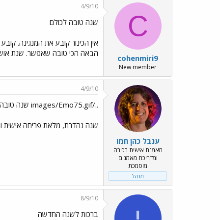
4/9/10
C
שנה טובה לכולם
אין הכינור קובע את המנגינה. קוב
הבאה הכי טובה שאפשר. שנת אושר 
cohenmiri9
New member
4/9/10
../images/Emo75.gif שנה טובה לבאי הפורום ../images/Emo74.gif
שנה נהדרת, מלאת פריחה אישית ומ
ענבל כהן חמו
מאמנת אישית בכירה
ומדריכת מאמנים
מוסמכת
מנהל
8/9/10
י
ברכות לשנה החדשה