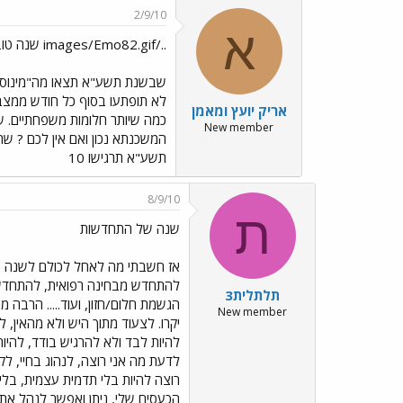
2/9/10
א
../images/Emo82.gif שנה טובה וחיובית../images/Emo74.gif
שבשנת תשע"א תצאו מה"מינוס" 
לא תופתעו בסוף כל חודש ממצב
אריק יועץ ומאמן
כמה שיותר חלומות משפחתיים. ש
New member
המשכנתא נכון ואם אין לכם ? 
תשע"א תרגישו 10
8/9/10
ת
שנה של התחדשות
אז חשבתי מה לאחל לכולם לשנה 
להתחדש מבחינה רפואית, להתחדש 
תלתלית3
הגשמת חלום/חזון, ועוד..... הרבה 
New member
יקרו. לצעוד מתוך היש ולא מהאין, 
להיות לבד ולא להרגיש בודד, להיות
לדעת מה אני רוצה, לנהוג בחיי, ל
רוצה להיות בלי תדמית עצמית, בלי 
הכעסים שלי, ניתן ואפשר לנהל את 