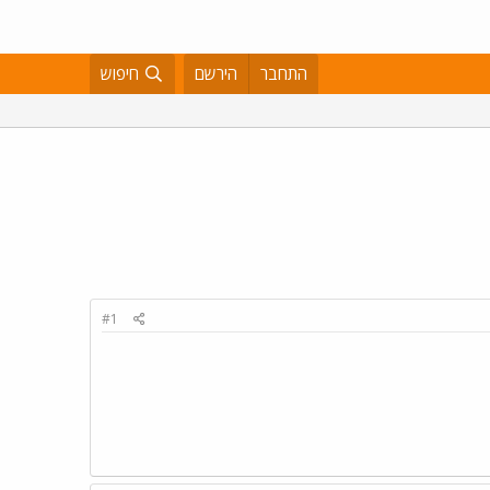
התחבר
הירשם
חיפוש
#1