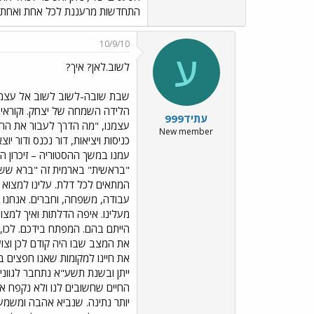
התחדשות מרעננת לכל אחת ואחת מכ
10/9/10
ע
לשוב.לאן? איך?
שבת שובה-לשוב לשוב אל עצמינו
הלידה השמחה של יצחק. וקוראים
עתיד999
עצמנו, "מה הדרך לעבור את החיי
New member
כניסות ויציאות, דור נכנס ודור י
עמנו במשך ההסטוריה – זיכרון הו
"בראשית" בארמית זה "ברא שש".
המתאים לכל דלת. עלינו למצוא א
עבודה, משפחה, וחברים. אנחנו פ
מעלינו. איפה הדלתות ואיך למצוא
הייתם בהם. המפתח בידכם. לכו,
את המצב שבו היה קודם לכן וצו
את חיינו למקומות שאנו חפצים 
ייתן ובשנת תשע"א נתחבר לגווני
החיים שחשובים לנו ולא נקפח את
יותר נתינה. שנביא אהבה ומשמע