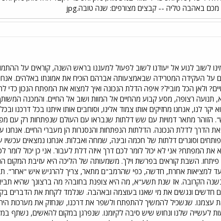
ם באהבה טליה -- קבצים מצורפים: שנה טובה.jpg
 לשוב לנוע אל יעודנו לשוב לפעול למעננו בראש השנה, קוראים על ההתמו
 על העקידה המטרידה שבאמצעותה אברהם הוכיח את אמונתו באלהים. אנחנו קו
ם? ולאן הכל מוביל? איפה הדלת הנכונה ואיך למצוא את המפתח הנכון כדי לה
וצא, תנועה רצופה, מסע קבוע מהחיים אל המוות ושוב אל החיים. והמכנה המשותף לכ
א יקר לנו, אנחנו מחזיקים אותו צמוד אלינו, וסוחבים אותו איתנו בכל דרכנו ו
 הזוהר מתאר דמויות עם שש דלתות שנבראו עם העולם שנפתחות רק עם מפתח
ת הדרך לדלת הנכונה. הדלתות הנפתחות והנסגרות הן מעברי החיים. אנחנו עובר
ותחים וסוגרים דלתות של חכמה ובינה, שמחה ואבלות. אנחנו נמצאים עכשיו על
 את המפתח? אני לא יכול לומר לכם דרך איזה דלת לעבור. אני כן יכול לומר לכ
 פיתחו. השבת קוראים בפרשת וילך. משמעותה של הליכה היא עזיבת המקום הנ
עד למציאות אחרת, חדשה, כפי שהרמב"ם מתאר, צריך להרגיש איש "אחר". תחיל
בשנה הקרובה. אז שנת תשע"א, מה היא צופנת בחובה? מה ברצונך שהיא תביא
ם חדשים ונגשים את מי שאנו בעוצמה ובאהבה. שנלמד לקחת את הדברים בקלות
 עצמנו. שנשכיל להמשיך להתפתח ולשפר את דרכנו, שנחזק את מערכות היחסים 
ות לעשייה שלנו ונחוש שיש סיבה לקיומנו. שנפרגן במקום להאשים, נשתף במ