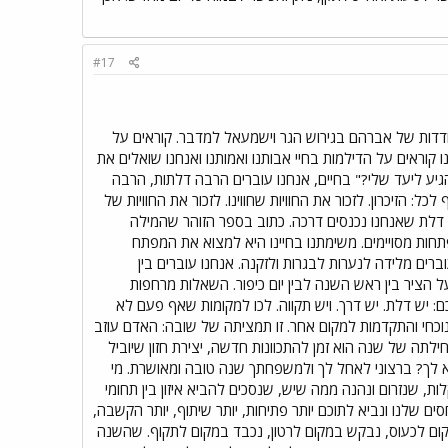
#17
דדות של אברהם בגירוש הגר וישמעאל למדבר. קוראים על
ראים על הדילמות בחיי אבותנו ואמותנו ואנחנו שואלים את
גיע ליעד שלי?" בחיים, אנחנו עוברים הרבה דלתות, הרבה
ל: הזיכרון. לזכור את החוויות שחווינו. לזכור את החוויות של
בכל דלת שאנחנו נכנסים דרכה. כתוב בספר הזוהר שהמילה
ות מסויימים. משימתנו בחיינו היא למצוא את המפתח
ים מלידה לנערות לבגרות ולזקנה. אנחנו עוברים בין
 הציר בין ראש השנה לבין יום כיפור. השאלות מרחפות
ם: יש דלת. יש דרך. ויש תקווה. לכו למקומות שאף פעם לא
וכחי והתקדמות למקום אחר. זו תמציתה של שובה: האדם עוזב
תה של שנה הוא זמן להתכוונות חדשה, יצירת חזון שיוביל
 לך? ברצוני לאחל לך ולמשפחתך שנה טובה ומאושרת. מי
, שנזרום ונהנה ממה שיש, שנסכים להביא איזון בין תחומי
שלנו ונביא לתוכם יותר פתיחות, יותר שיתוף, יותר הקשבה,
קום לכעוס, נבקש במקום לרטון, נכבד במקום לתקוף. שהשנה