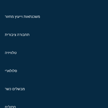
משכנתאות וייעוץ מחזור
תחבורה ציבורית
טלוויזיה
סלולארי
מבשלים כשר
חתולים