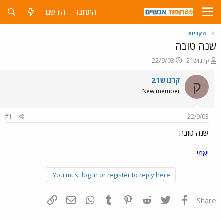
התחבר
הירשם
הקריות
שנה טובה
פ
פ
קרנוש21
22/9/03
ו
ו
ת
ר
קרנוש21
ק
ח
ס
New member
ה
ם
נ
ב
ו
ת
#1
22/9/03
ש
א
א
ר
שנה טובה
י
ך
יאמי
You must log in or register to reply here.
פייסבוק
Twitter
Reddit
Pinterest
Tumblr
WhatsApp
דואר אלקטרוני
הוסף קישור
Share: