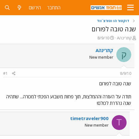
התחבר
הירשם
דוקטור הו וטורצ`ווד
שנה טובה לפורום
פ
פ
קתרינהA
8/9/10
ו
ו
ת
ר
קתרינהA
ק
ח
ס
New member
ה
ם
נ
ב
ו
ת
#1
8/9/10
ש
א
א
ר
שנה טובה לפורום
י
ך
תודה על העזרה וההמלצות, תוך פחות משבוע הפכתי למכורה... שתהיה
שנה נהדרת לכולם!
timetraveler900
T
New member