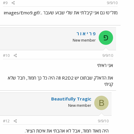
#9
9/9/10
מזל"ט! גם אני קיבלתי את שלי שבוע שעבר ../images/Emo9.gif
פ ר י א ו ר
פ
New member
#10
9/9/10
אני ראיתי
את הדאלק שבתוכו יש R2D2 וזה היה כל כך חמוד, חבל שלא
קניתי
Beautifully Tragic
B
New member
#12
9/9/10
היה מאוד חמוד, אבל לא אהבתי את איכות הציור.