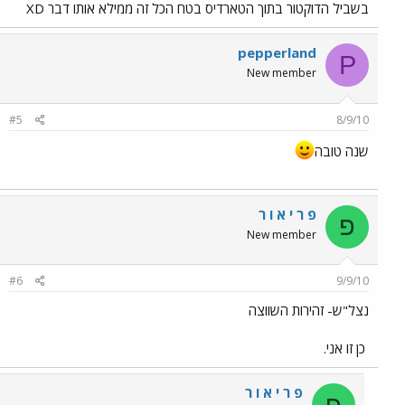
בשביל הדוקטור בתוך הטארדיס בטח הכל זה ממילא אותו דבר XD
pepperland
P
New member
#5
8/9/10
שנה טובה
פ ר י א ו ר
פ
New member
#6
9/9/10
נצל"ש- זהירות השווצה
כן זו אני.
פ ר י א ו ר
פ