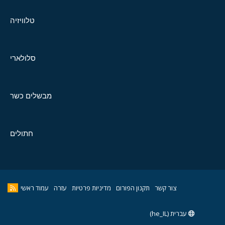
טלוויזיה
סלולארי
מבשלים כשר
חתולים
צור קשר
תקנון הפורום
מדיניות פרטיות
עזרה
עמוד ראשי
עברית (he_IL)