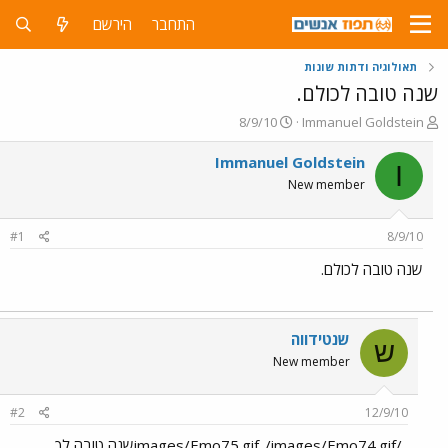
התחבר
הירשם
תאולוגיה ודתות שונות
שנה טובה לכולם.
פ
פ
8/9/10
Immanuel Goldstein
ו
ו
ת
ר
Immanuel Goldstein
I
ח
ס
New member
ה
ם
נ
ב
ו
ת
#1
8/9/10
ש
א
א
ר
שנה טובה לכולם.
י
ך
שנטידווה
ש
New member
#2
12/9/10
../images/Emo75.gif../images/Emo74.gifשנה טובה לך