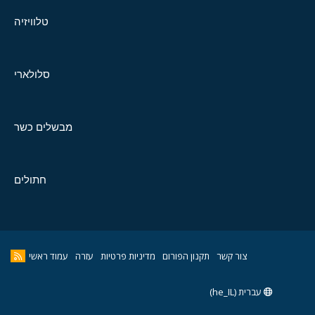
טלוויזיה
סלולארי
מבשלים כשר
חתולים
צור קשר
תקנון הפורום
מדיניות פרטיות
עזרה
עמוד ראשי
עברית (he_IL)