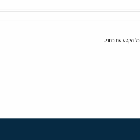
כל הקטע עם כדורי..
י
שור