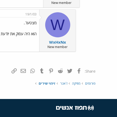
New member
19/1/03
W
מצטער..
הוא היה עסוק את יודעת 
WxHxNx
New member
פייסבוק
Twitter
Reddit
Pinterest
Tumblr
WhatsApp
דואר אלקטרונ
הוסף קי
Share:
פורומים
מוזיקה
ז`אנר
זיהוי שירים