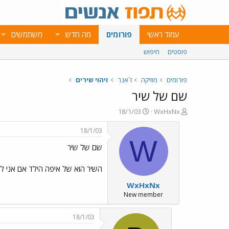
עמוד ראשי
פורומים
מה חדש
משתמשים
פוסטים
חיפוש
פורומים
מוזיקה
ז`אנר
זיהוי שירים
שם של שיר
פ
פ
18/1/03
WxHxNx
ו
ו
ת
ר
18/1/03
ח
ס
W
שם של שיר
ה
ם
נ
ב
ו
ת
השיר הוא של איפה הילד אם אני לא
ש
א
WxHxNx
א
ר
י
New member
ך
18/1/03