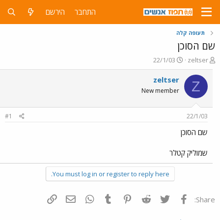
התחבר
הירשם
תעופה קלה
שם הסוכן
פ
פ
22/1/03
zeltser
ו
ו
ת
ר
zeltser
Z
ח
ס
New member
ה
ם
נ
ב
ו
ת
#1
22/1/03
ש
א
א
ר
שם הסוכן
י
ך
שמוליק קטלר
You must log in or register to reply here.
פייסבוק
Twitter
Reddit
Pinterest
Tumblr
WhatsApp
דואר אלקטרוני
הוסף קישור
Share: