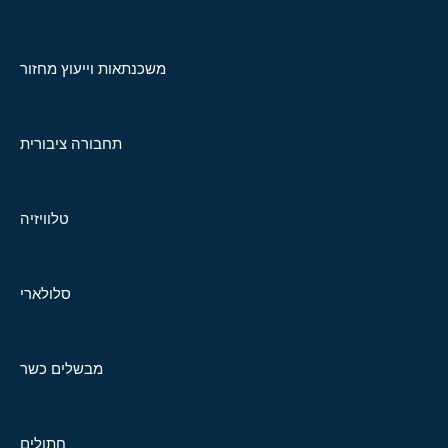
משכנתאות וייעוץ מחזור
תחבורה ציבורית
טלוויזיה
סלולארי
מבשלים כשר
חתולים