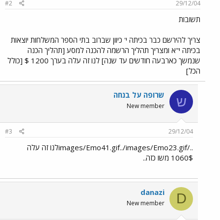
#2
29/12/04
תשובות
צריך להירשם כבר בכיתה י' כיוון שברוב בתי הספר המשלחות יוצאות
בכיתה י"א ומצריך תהליך הרשמה להכנה למסע [תהליך הכנה
שנמשך כארבעה חודשים עד שנה] לנו זה עלה בערך 1200 $ [כולל
הכל]
שרופה על בנחה
ש
New member
#3
29/12/04
../images/Emo41.gif../images/Emo23.gifלנו זה עלה
1060$ משו כזה..
danazi
D
New member