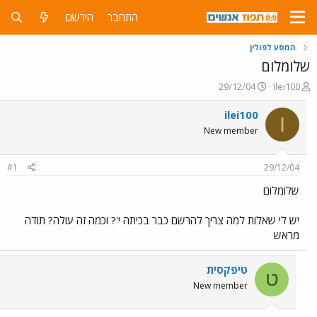
התחבר
הירשם
המסע לפולין
שלומלום
פ
פ
29/12/04
ilei100
ו
ו
ת
ר
ilei100
I
ח
ס
New member
ה
ם
נ
ב
ו
ת
#1
29/12/04
ש
א
א
ר
שלומלום
י
ך
יש לי שאלות למה צריך להרשם כבר בכיתה י'? וכמה זה עולה? תודה
מראש
טיפקסית
ט
New member