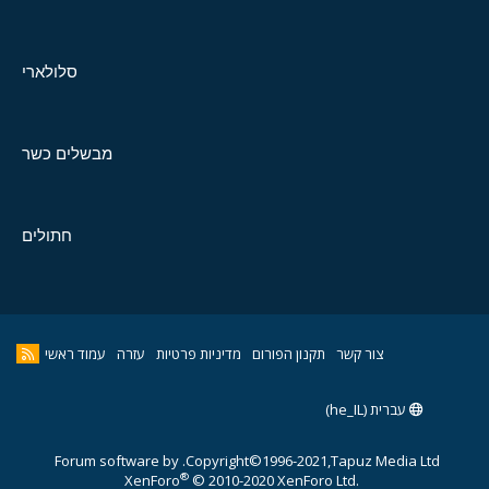
סלולארי
מבשלים כשר
חתולים
צור קשר
תקנון הפורום
מדיניות פרטיות
עזרה
עמוד ראשי
עברית (he_IL)
Forum software by
Copyright©1996-2021,Tapuz Media Ltd.
®
XenForo
© 2010-2020 XenForo Ltd.