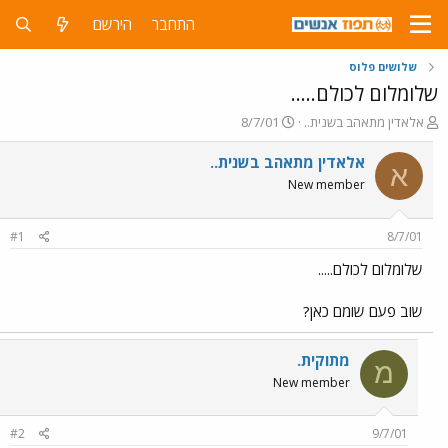
התחבר
הירשם
שלושים פלוס
שלומלום לכולם.....
פ
פ
אלאדין מתאהב בשנית..
8/7/01
ו
ו
ת
ר
אלאדין מתאהב בשנית..
א
ח
ס
New member
ה
ם
נ
ב
ו
ת
#1
8/7/01
ש
א
א
ר
שלומלום לכולם.....
י
ך
שוב פעם שומם כאן?
מתוקית.
מ
New member
#2
9/7/01