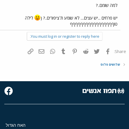
למה שומם..?
יש פרחים ...יש עצים.... לא שומע ת`ציפורים..? (
לילה
טוףףףףףףףףףףףףףףףףף
You must log in or register to reply here.
פייסבוק
Twitter
Reddit
Pinterest
Tumblr
WhatsApp
דואר אלקטרוני
הוסף קישור
Share:
שלושים פלוס
האח הגדול