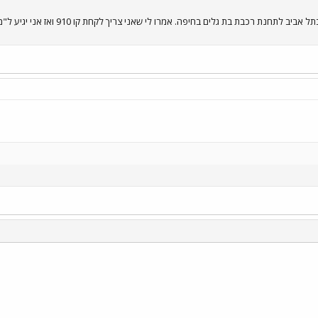
אני צריך להגיע מהתחנה מרכזית בתל 
י
שור