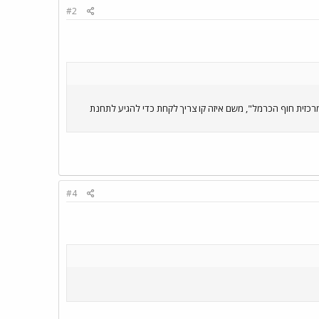
#2
אביב לתחנת רכבת בת גלים בחיפה. אמרו לי שאני צריך לקחת קו 910 ואז אני יגיע ל"מרכזית חוף הכרמל", משם איזה קו צריך לקחת כדי להגיע לתחנת
#4