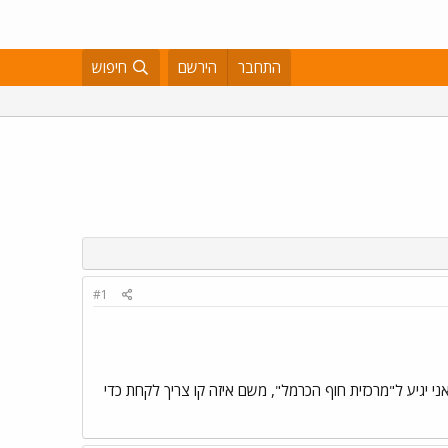
התחבר
הירשם
חיפוש
#1
גיע מהתחנה מרכזית בתל אביב לתחנת רכבת בת גלים בחיפה. אמרו לי שאני צריך לקחת קו 910 ואז אני יגיע ל"מרכזית חוף הכרמל", משם איזה קו צריך לקחת כדי