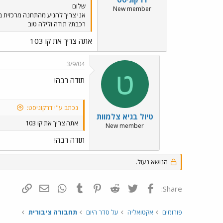
שלום
New member
רכבת? תודה ולילה טוב
אתה צריך את קו 103
3/9/04
ט
תודה רבה!
נכתב ע"י דרקוניסט:
טיול בגיא צלמוות
אתה צריך את קו 103
New member
תודה רבה!
הנושא נעול.
פייסבוק
Twitter
Reddit
Pinterest
Tumblr
WhatsApp
דואר אלקטרונ
הוסף קי
Share:
פורומים
אקטואליה
על סדר היום
תחבורה ציבורית