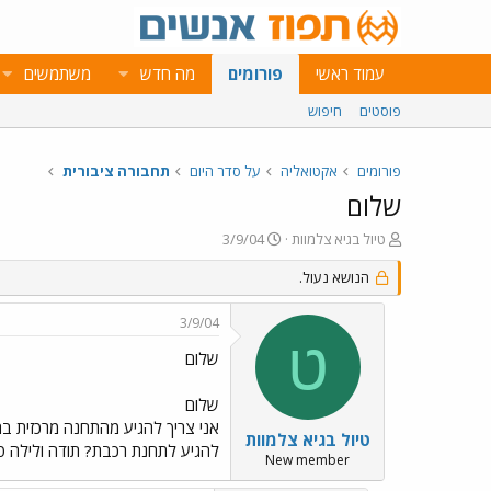
עמוד ראשי
פורומים
מה חדש
משתמשים
פוסטים
חיפוש
פורומים
אקטואליה
על סדר היום
תחבורה ציבורית
שלום
פ
פ
טיול בגיא צלמוות
3/9/04
ו
ו
ת
הנושא נעול.
ר
ח
ס
ה
ם
3/9/04
נ
ב
ט
ו
ת
שלום
ש
א
א
ר
שלום
י
ך
טיול בגיא צלמוות
להגיע לתחנת רכבת? תודה ולילה ט
New member