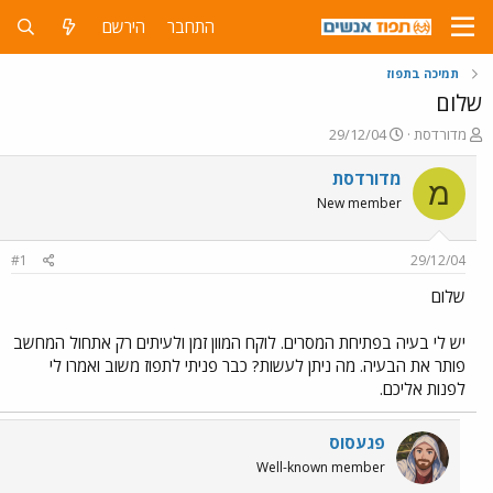
התחבר
הירשם
תמיכה בתפוז
שלום
פ
פ
מדורדסת
29/12/04
ו
ו
ת
ר
מדורדסת
מ
ח
ס
New member
ה
ם
נ
ב
ו
ת
#1
29/12/04
ש
א
א
ר
שלום
י
ך
יש לי בעיה בפתיחת המסרים. לוקח המוון זמן ולעיתים רק אתחול המחשב
פותר את הבעיה. מה ניתן לעשות? כבר פניתי לתפוז משוב ואמרו לי
לפנות אליכם.
פגעסוס
Well-known member