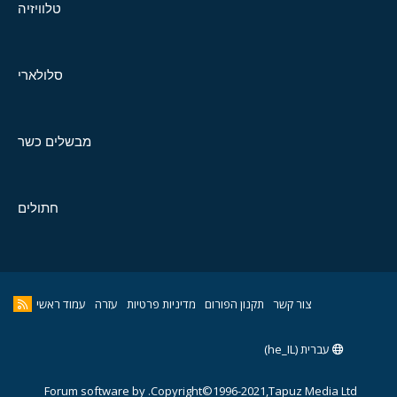
טלוויזיה
סלולארי
מבשלים כשר
חתולים
צור קשר
תקנון הפורום
מדיניות פרטיות
עזרה
עמוד ראשי
עברית (he_IL)
Forum software by
Copyright©1996-2021,Tapuz Media Ltd.