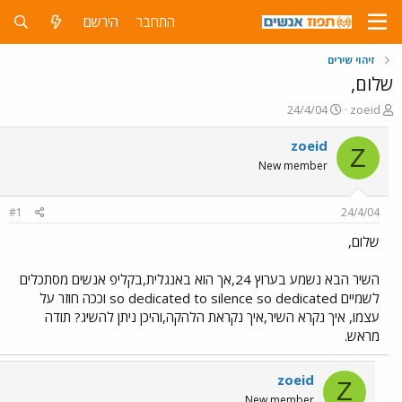
התחבר
הירשם
זיהוי שירים
שלום,
פ
פ
24/4/04
zoeid
ו
ו
ת
ר
zoeid
Z
ח
ס
New member
ה
ם
נ
ב
ו
ת
#1
24/4/04
ש
א
א
ר
שלום,
י
ך
השיר הבא נשמע בערוץ 24,אך הוא באנגלית,בקליפ אנשים מסתכלים
לשמיים so dedicated to silence so dedicated וככה חוזר על
עצמו, איך נקרא השיר,איך נקראת הלהקה,והיכן ניתן להשיג? תודה
מראש.
zoeid
Z
New member