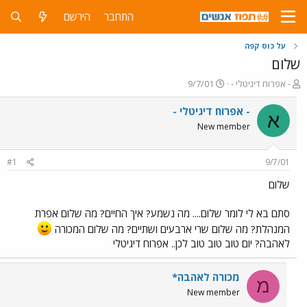
התחבר
הירשם
על כוס קפה
שלום
פ
פ
- אפרוח דיגיטלי -
9/7/01
ו
ו
ת
ר
- אפרוח דיגיטלי -
א
ח
ס
New member
ה
ם
נ
ב
ו
ת
#1
9/7/01
ש
א
א
ר
שלום
י
ך
סתם בא לי לומר שלום.... מה נשמע? איך החיים? מה שלום אפרת
המנהלת? מה שלום שרי ארבעים ושתיים? מה שלום המכורה
לאהבה? יום טוב טוב טוב לכן.. אפרוח דיגיטלי
מכורה לאהבה*
מ
New member