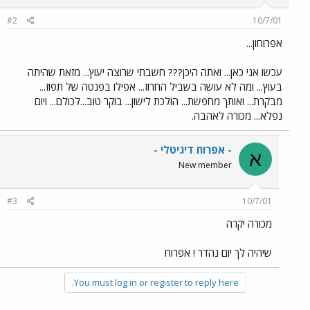
#2
10/7/01
אפרוחון...
עכשו אני כאן... ואתה היכן??? חשבתי שרוצה יעוץ... מזאת שהיתה
בעוץ... ומה לא עושה בשביל החרוז... אפילו בפנטה של תפוז...
מבקרת... ואותך מחפשת... הולכת לישון... בוקר טוב...לכולם... ויום
נפלא... מכורה לאהבה.
- אפרוח דיגיטלי -
א
New member
#3
10/7/01
מכורה יקרה
שיהיה לך יום נהדר ! אפרוח
You must log in or register to reply here.