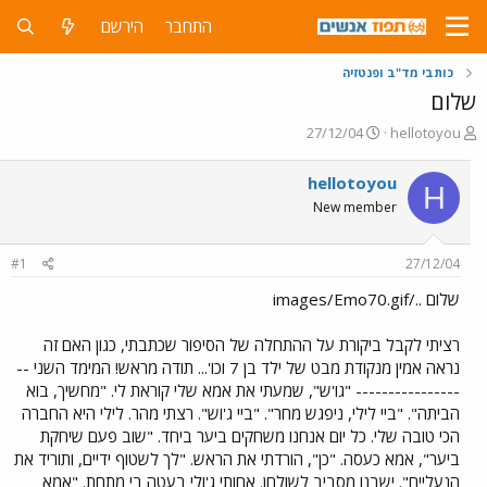
התחבר
הירשם
כותבי מד"ב ופנטזיה
שלום
פ
פ
27/12/04
hellotoyou
ו
ו
ת
ר
hellotoyou
H
ח
ס
New member
ה
ם
נ
ב
ו
ת
#1
27/12/04
ש
א
א
ר
שלום ../images/Emo70.gif
י
ך
רציתי לקבל ביקורת על ההתחלה של הסיפור שכתבתי, כגון האם זה
נראה אמין מנקודת מבט של ילד בן 7 וכו'... תודה מראש! המימד השני --
---------------- "גו'ש", שמעתי את אמא שלי קוראת לי. "מחשיך, בוא
הביתה". "ביי לילי, ניפגש מחר". "ביי ג'וש". רצתי מהר. לילי היא החברה
הכי טובה שלי. כל יום אנחנו משחקים ביער ביחד. "שוב פעם שיחקת
ביער", אמא כעסה. "כן", הורדתי את הראש. "לך לשטוף ידיים, ותוריד את
הנעליים". ישבנו מסביב לשולחן. אחותי ג'ולי בעטה בי מתחת. "אמא