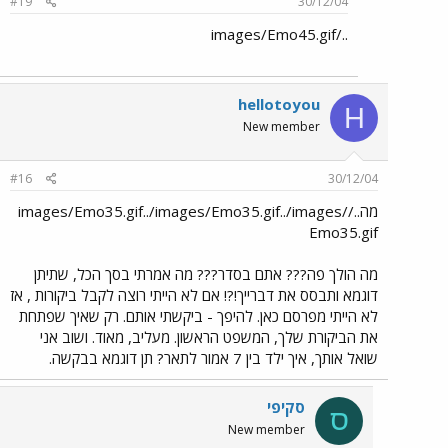
#19
30/12/04
../images/Emo45.gif
hellotoyou
H
New member
#16
30/12/04
מה../images/Emo35.gif../images/Emo35.gif../images/
Emo35.gif
מה הולך פה??? אתם בסדר??? מה אמרתי בסך הכל, שתיתן
דוגמא ותבסס את דברייך!?! אם לא הייתי רוצה לקבל ביקורות , אז
לא הייתי מפרסם כאן. להיפך - ביקשתי אותם. רק שאיך שפתחת
את הביקורת שלך, המשפט הראשון. מעליב, מאוד. ושוב אני
שואל אותך, איך ילד בין 7 אמור לתאר? תן דוגמא בבקשה.
סקיפי
ס
New member