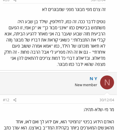
זה צרם מפי מבוגר מפני שמבוגרים לא
נוטים לדבר ככה. זה כמו, לחילופין, שילד בן שבע היה
משתמש בביטויים כמו "אינני סבור כך" או "כן אמי, זו הפעם
הרביעית מזה שבוע שעבר בה אני מאחר להגיע הביתה, אנא
קבלי את התנצלותי." כשאני קוראת את דבריו של מבוגר (וזה
לא תיאור מזכרונו של הילד, כמו "אמא אמרה ששוב פעם
איחרתי" - גם אז זה היה מפריע לי אבל הרבה פחות - זה חלק
מדיאלוג. ובדיאלוג דברי כל דמות צריכים להתאים לה) אני
מצפה שהוא ידבר כמו מבוגר.
N Y
N
New member
#12
30/12/04
מר מי-שלא-תהיה:
האדם הידוע בכינוי "גרומיט" הוא, אם ידוע לך ואם לאו, אחד
מהאנשים המוערכים ביותר בקהילת המד"ב בארצנו. הוא עורך כתב