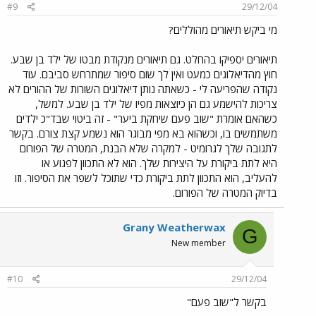
#9
29/12/04
מי ביקש תיאורים מהוללים?
תיאורים יספיקו בהחלט. גם תיאורים מנקודת מבטו של ילד בן שבע.
חוץ מהדיאלוגים כמעט ואין לך שום סיפור שמתרחש סביבם. עוד
נקודה שהפריעה לי - כשאתה נותן דיאלוגים השורות של ההורים לא
צריכות להישמע גם הן כיוצאות מפיו של ילד בן שבע. למשל,
כשהאם אומרת "שוב פעם שיחקת ביער" - זה ביטוי שבד"כ ילדים
משתמשים בו, וכשהוא בא מפי מבוגר הוא נשמע קצת צורם. בקשר
לתגובה שלך לגרומיט - למקרה שלא הבנת, המטרה של הפורום
היא לתת ביקורת על היצירות שלך. הוא לא התכוון לפגוע או
להעליב, הוא התכוון לתת ביקורת כדי שתוכל לשפר את הסיפור. וזו
בדיוק המטרה של הפורום.
Grany Weatherwax
G
New member
#10
29/12/04
בקשר ל"שוב פעם"