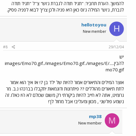
להמשך. הערת תחביר: "תגיד תודה לגברת ג'וש" צ"ל "תגיד תודה
לגברת, ג'וש" המילה ג'וס כאן היא פניה ולכן צריך לבוא לפניה פסיק.
hellotoyou
H
New member
#8
29/12/04
יש
להבין...../images/Emo70.gif../images/Emo70.gif../images/E
mo70.gif
אוצר המילים והתיאורים אמור להיות של ילד בן 7! אז איך הוא אמור
לתת תיאורים מהוללים ?? פיתרונות ודוגמאות יתקבלו בברכה! נ.ב. מר
גרומיט, אתה לא חייב להיות ביקורתי רק משום שכולם לא היו כאלו. זה
נשמע פולשני , מכוון ומעליב! אבל מחול לך!
mp38
M
New member