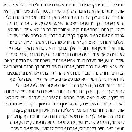
תגידי לה". "תפסיקו שניכם!" תמיד מאשמים אותי. ג'ולי חייכה לי. אני שונא
אותה. "מתי נראה את החברה שלך ג'וש?" הכנסתי לה בעיטה חזקה והיא
התחילה לבכות. "לך לחדר מיד!" אבא צעק. הלכתי. מי צריך אותם בכלל.
אבא בא אחר-כך. "ג'וש אני מצטער שצעקתי עליך, אבל אתה כבר ילד
גדול". כן בטח. "מחר אתה בן 7, ואחותך רק בת 5". לא עניתי. "עוד לא
אמרת מה אתה רוצה שנקנה לך ליום-הולדת", הוא כיסה אותי. "שג'ולי
תעלם" אמרתי. הוא צחק, "אתה יודע שזה בלתי אפשרי". "תחשוב עד
מחר. ואולי תזמין את החברה שלך גם כן", הוא כיבה את האור ויצא. לילי
לא רוצה שאף אחד יראה אותה חוץ ממני. היא קצת מוזרה, אבל כייף לי
איתה. "ג'וש, אל תעלם היום" אמא אמרה לי כשפתחתי את הדלת לצאת.
"כשאבא יבוא עוד כמה דקות, אנחנו נוסעים לקנות לך מתנה. ותשמור על
הבגדים החדשים". "טוב". סגרתי את הדלת ורצתי ליער. אנחנו נפגשים
ליד העץ הגדול. תמיד היא שם כשאני בא. "ג'וש", לילי ישבה על ענף
גבוה. "בוא תעלה", היא קראה לי. "אני לא יכול היום לילי. אסור לי
להתלכלך". "נכון, יש לך יום-הולדת היום". היא ירדה למטה. "יש לי מתנה
בשבילך", היא הוציאה עיפרון מהכיס. "זה עיפרון", נעלבתי. "יש לי מלא
כאלה בקלמר". היא חייכה, "זה עיפרון מיוחד טיפשון". "קח", היא נתנה לי
אותו. "מה מיוחד בו?" הסתכלתי עליו, זה היה עיפרון עם מחק בקצה.
"חכה, אני אראה לך". היא חיפשה קצת וחזרה עם חתיכת דף קרוע. "תן
לי אותו", היא ביקשה. "ג'וש", שמעתי את אמא קוראת לי, "גו'ש, אבא
הגיע". "אני חייב ללכת לילי, אנחנו צריכים לנסוע". שמתי את העיפרון