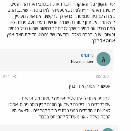
עת המקוון "בלי פאניקה", וחבר מערכת בכתבי העת המודפסים
"המימד העשירי" ו"חלומות באספמיה". לאדם כזה - שאגב, הגיב
בצורה עניינית ומנומסת - כדאי לך להקשיב, אם אתה מעוניין
להשתפר. אל תתן לעובדה שכמה אנשים בעלי מעט פחות נסיון
ממנו היללו את הסיפור שלך לגרום לך לחשוב שהוא נטול פגמים
ובעיות. יש בו הרבה כאלה, והודעתו של גרומיט מדויקת מאד. אמץ
אותה אל לבך.
גרומיט
ג
New member
#14
30/12/04
אפשר להעתיק את דבריך
ולהכניס אותם ל-CV שלי?
אין מה לעשות מול אנשים
שמבלבלים בין ביקורת קשה אך הוגנת לבין חוסר נימוס. אפילו
לאנשים שמקבלים ממני מכתבי סירוב קטלניים - ולצערי היו
הרבה כאלה - אני משתדל להתייחס בכבוד.