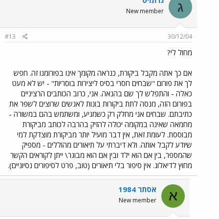
גרומיט
ג
New member
#13
30/12/04
מחול לי?
אם כך אתה מקבל ביקורת, כנראה מקומך אינו בפורומנו זה. חפש
לך את פורום "שבחים חסרי בסיס ליצירות בוסריות" - יש לא מעט
כאלה - והתפלש לך שם בהנאה. אני, כרוב הכותבים הרציניים
בפורום הזה, מנסה לתת ביקורות בונות לאנשים שרוצים לשפר את
כתיבתם. שבחים אני מחלק רק כשמגיע, ומשתמש בהם במשורה -
מחמאה שאינה במקומה יכולה להזיק בהרבה לכותב מביקורת
מבוססת. לעומת זאת, אין דבר מועיל יותר מביקורת מוצדקת למי
שיודע לקבל אותה. ולא דיברתי על תיאורים מהוללים - מספיק
שהמספר, בין אם הוא ילד ובין אם הוא מבוגר\ ייתן לקוראים הקשר
מחוץ לדיאלוג. אין סיפור בלי תיאורים (טוב, פרט לסיפורים נסיוניים).
אסתר 1984
א
New member