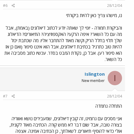
#6
28/12/04
נו, מישהו צריך כאן להיות ביקורתי
והביקורת חמורה - יופי לך שאתה יודע לכתוב דיאלוגים (באמת), אבל
מה עם כל השאר? איפה הרקע? האקספוזיציה? התיאורים? הדיאלוג
שלך תלוי בחלל הריק וקשה מאוד להתחבר אליו. מה שכתבת יכול
להיות טוב כתרגיל בכתיבת דיאלוגים, אבל הוא איננו סיפור (ואם כן אז
הוא סיפור רע). אבל כן, נקודת המבט בסדר. עכשיו כתוב מסביבה את
כל השאר.
Islington
I
New member
#7
28/12/04
התחלה נחמדה
אני מסכים עם גרומיט, זה קובץ דיאלוגים, שמעבירים נושא ואווריה
בצורה טובה, אבל שום דבר לא ממש קורה. הכתיבה מאוד לקונית,
אולי כדאי להוסיף תיאורים. לשאלתך, כן הכתיבה אמינה. אצפה