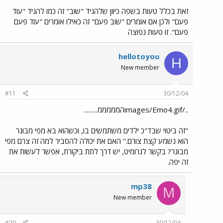
זאת בכלל טעות בשפה כיוון שלהגיד "שוב" זה כמו להגיד "עוד
פעם" ולכן אם אומרים "שוב פעם" זה כאילו אומרים "עוד פעם
פעם". זו טעות נפוצה
hellotoyou
H
New member
#11
30/12/04
../images/Emo4.gifהמממממ.........
"זה ביטוי שבד"כ ילדים משתמשים בו, וכשהוא בא מפי מבוגר
הוא נשמע קצת צורם." האם את יכולה להסביר למה זה צרם מפי
מבוגר? בקשר לגרומיט, יש דרך לתת ביקורת, אפשר לעשות את
זה יפה.
mp38
M
New member
#20
30/12/04