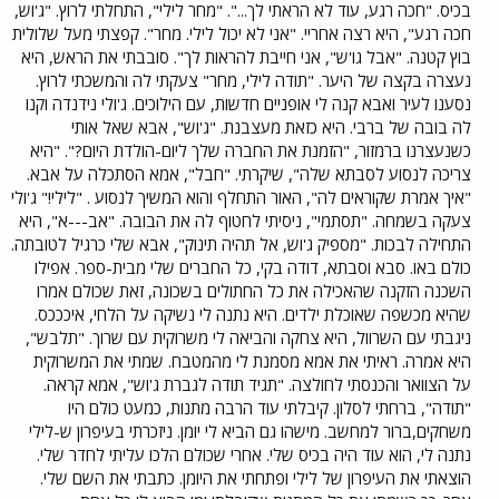
בכיס. "חכה רגע, עוד לא הראתי לך...". "מחר לילי", התחלתי לרוץ. "ג'וש,
חכה רגע", היא רצה אחריי. "אני לא יכול לילי. מחר". קפצתי מעל שלולית
בוץ קטנה. "אבל גו'ש", אני חייבת להראות לך". סובבתי את הראש, היא
נעצרה בקצה של היער. "תודה לילי, מחר" צעקתי לה והמשכתי לרוץ.
נסענו לעיר ואבא קנה לי אופניים חדשות, עם הילוכים. ג'ולי נידנדה וקנו
לה בובה של ברבי. היא כזאת מעצבנת. "ג'וש", אבא שאל אותי
כשנעצרנו ברמזור, "הזמנת את החברה שלך ליום-הולדת היום?". "היא
צריכה לנסוע לסבתא שלה", שיקרתי. "חבל", אמא הסתכלה על אבא.
"איך אמרת שקוראים לה", האור התחלף והוא המשיך לנסוע . "לילי!" ג'ולי
צעקה בשמחה. "תסתמי", ניסיתי לחטוף לה את הבובה. "אב---א", היא
התחילה לבכות. "מספיק ג'וש, אל תהיה תינוק", אבא שלי כרגיל לטובתה.
כולם באו. סבא וסבתא, דודה בקי, כל החברים שלי מבית-ספר. אפילו
השכנה הזקנה שהאכילה את כל החתולים בשכונה, זאת שכולם אמרו
שהיא מכשפה שאוכלת ילדים. היא נתנה לי נשיקה על הלחי, איכככס.
ניגבתי עם השרוול, היא צחקה והביאה לי משרוקית עם שרוך. "תלבש",
היא אמרה. ראיתי את אמא מסמנת לי מהמטבח. שמתי את המשרוקית
על הצוואר והכנסתי לחולצה. "תגיד תודה לגברת ג'וש", אמא קראה.
"תודה", ברחתי לסלון. קיבלתי עוד הרבה מתנות, כמעט כולם היו
משחקים,ברור למחשב. מישהו גם הביא לי יומן. ניזכרתי בעיפרון ש-לילי
נתנה לי, הוא עוד היה בכיס שלי. אחרי שכולם הלכו עליתי לחדר שלי.
הוצאתי את העיפרון של לילי ופתחתי את היומן. כתבתי את השם שלי.