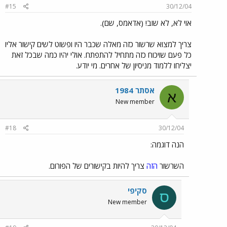
#15
30/12/04
אוי לא, לא שוב! (אדאמס, שם).
צריך למצוא שרשור כזה מאלה שכבר היו ופשוט לשים קישור אליו
כל פעם שויכוח כזה מתחיל להתפתח. אולי יהיו כמה שבכל זאת
יצליחו ללמוד מניסיון של אחרים. מי יודע.
אסתר 1984
א
New member
#18
30/12/04
הנה דוגמה:
השרשור
הזה
צריך להיות בקישורים של הפורום.
סקיפי
ס
New member