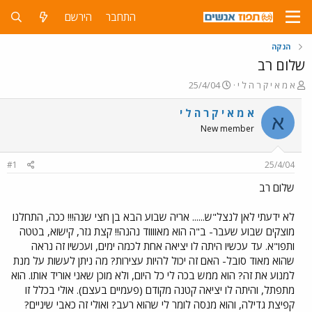
התחבר
הירשם
הנקה
שלום רב
פ
פ
א מ א י ק ר ה ל י
25/4/04
ו
ו
ת
ר
א מ א י ק ר ה ל י
א
ח
ס
New member
ה
ם
נ
ב
ו
ת
#1
25/4/04
ש
א
א
ר
שלום רב
י
ך
לא ידעתי לאן לנצל"ש...... אריה שבוע הבא בן חצי שנה!!! ככה, התחלנו
מוצקים שבוע שעבר- ב"ה הוא מאווווד נהנה!! קצת גזר, קישוא, בטטה
ותפו"א. עד עכשיו היתה לו יציאה אחת לכמה ימים, ועכשיו זה נראה
שהוא מאוד סובל- האם זה יכול להיות עצירות? מה ניתן לעשות על מנת
למנוע את זה? הוא ממש בכה לי כל היום, ולא מוכן שאני אוריד אותו. הוא
מתפתל, והיתה לו יציאה קטנה מקודם (פעמיים בעצם). אולי בכלל זו
קפיצת גדילה, והוא מנסה לומר לי שהוא רעב? ואולי זה כאבי שיניים?