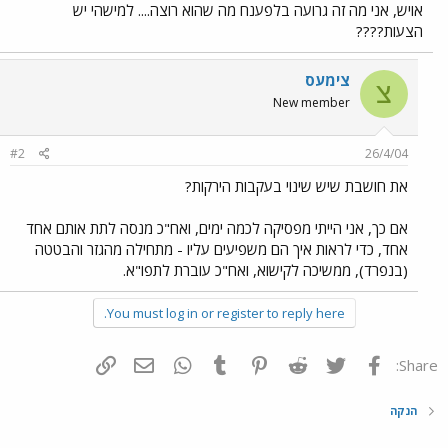
אויש, אני מה זה גרועה בלפענח מה שהוא רוצה.... למישהי יש
הצעות????
צימעס
צ
New member
#2
26/4/04
את חושבת שיש שינוי בעקבות הירקות?
אם כך, אני הייתי מפסיקה לכמה ימים, ואח"כ מנסה לתת אותם אחד
אחד, כדי לראות איך הם משפיעים עליו - מתחילה מהגזר והבטטה
(בנפרד), ממשיכה לקישוא, ואח"כ עוברת לתפו"א.
You must log in or register to reply here.
פייסבוק
Twitter
Reddit
Pinterest
Tumblr
WhatsApp
דואר אלקטרוני
הוסף קישור
Share:
הנקה