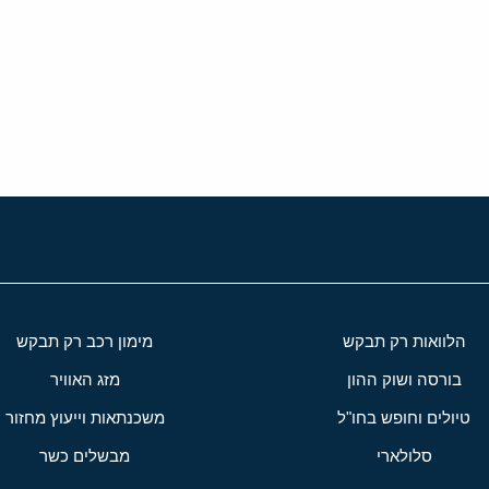
י
שור
הלוואות רק תבקש
מימון רכב רק תבקש
בורסה ושוק ההון
מזג האוויר
טיולים וחופש בחו"ל
משכנתאות וייעוץ מחזור
סלולארי
מבשלים כשר