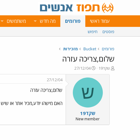
עמוד ראשי
פורומים
מה חדש
משתמשים
פוסטים
חיפוש
פורומים
Bucket
מזכירות
שלום,צריכה עזרה
פ
פ
שקד19
27/12/04
ו
ו
ת
ר
27/12/04
ח
ס
ש
שלום,צריכה עזרה
ה
ם
נ
ב
ו
ת
האם מישהו יודע,מכיר אתר או שיש
ש
א
שקד19
א
ר
י
New member
ך