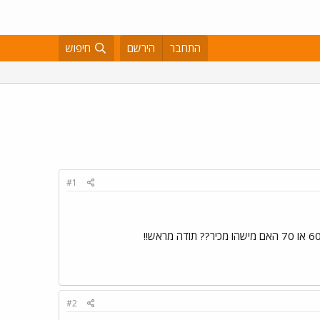
התחבר
הירשם
חיפוש
#1
#2