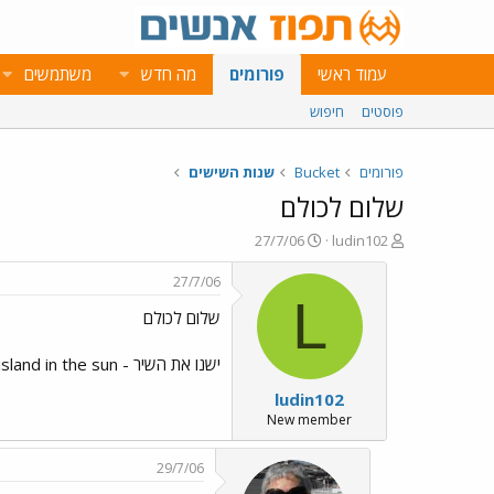
עמוד ראשי
פורומים
מה חדש
משתמשים
פוסטים
חיפוש
פורומים
Bucket
שנות השישים
שלום לכולם
פ
פ
27/7/06
ludin102
ו
ו
ת
ר
27/7/06
ח
ס
L
שלום לכולם
ה
ם
נ
ב
ו
ת
ישנו את השיר - island in the sun שמבוצע ע"י הרי דלפונטה. יצא אותו שיר בגירסת חצוצרה נראה לי משנות ה-60 או 70 האם מישהו מכיר?? תודה מראש!!
ש
א
ludin102
א
ר
י
New member
ך
29/7/06