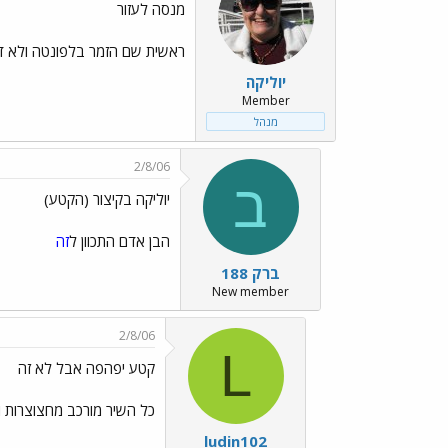
מנסה לעזור
ראשית שם הזמר בלפונטה ולא ד
יוליקה
Member
מנהל
2/8/06
ב
יוליקה בקיצור (הקטע)
הבן אדם התכוון ל
זה
ברק 188
New member
2/8/06
L
קטע יפהפה אבל לא זה
כל השיר מורכב מחצוצרות ו
ludin102