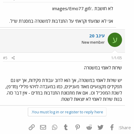
לא חושבת ../images/Emo77.gif
אני לא שמעתי וקראתי על התנדבות למשטרה במסגרת ש"ל.
עינב 20
ע
New member
#5
1/1/05
שירות לאומי במשטרה
יש שירות לאומי במשטרה, אך הוא לרוב עבודת פקידות, אך יש גם
תפקידים מקצועיים מאוד מעניינים, כמו במעבדה לזיהוי פלילי (מז"פ),
לשכת המפכ"ל וכו.. אם את מתכוונת התנדבות במדים - אין דבר כזה.
בנות שירות לאומי לא יוצאות לשטח.
You must log in or register to reply here.
פייסבוק
Twitter
Reddit
Pinterest
Tumblr
WhatsApp
דואר אלקטרוני
הוסף קישור
Share: