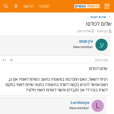
התחבר
הירשם
שירות לאומי
שלום לכולם!
פ
פ
עין חומה
29/12/04
ו
ו
ת
ר
עין חומה
ע
ח
ס
New member
ה
ם
נ
ב
ו
ת
#1
29/12/04
ש
א
א
ר
שלום לכולם!
י
ך
רציתי לשאול, האם התנדבות במשטרה נחשב כשירות לאומי? אם כן,
האם אפשר להגיש בקשה לשרת במשטרה בתנאי שירות לאומי במקום
לשרת בצה"ל? איך מקבלים אישור לשירות לאומי חילוני?
Lordonya
L
New member