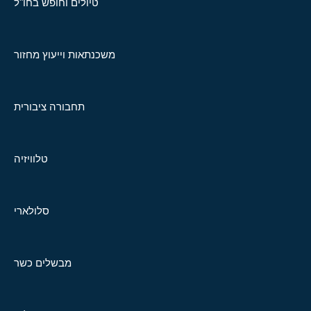
טיולים וחופש בחו"ל
משכנתאות וייעוץ מחזור
תחבורה ציבורית
טלוויזיה
סלולארי
מבשלים כשר