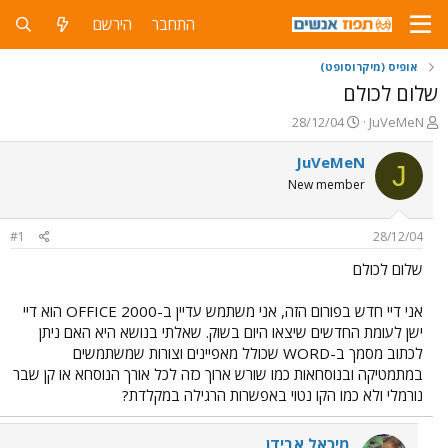
התחבר
הירשם
אופיס (מיקרוסופט)
שלום לכולם
פ
פ
28/12/04
JuVeMeN
ו
ו
ת
ר
JuVeMeN
J
ח
ס
New member
ה
ם
נ
ב
ו
ת
#1
28/12/04
ש
א
א
ר
שלום לכולם
י
ך
אני דיי חדש בפורום הזה, אני משתמש עדיין ב-OFFICE 2000 הוא דיי
ישן לעומת החדשים שיצאו היום בשוק. שאלתי בנושא היא האם ניתן
לכתוב מסמך ב-WORD שכולל מאפיינים וצורות שמשתמשים
במתמטיקה ובנוסחאות כמו שורש ארוך כזה לכל אורך הנוסחא או קן שבר
נורמלי ולא כמו הקו נטוי באפשרות הרגילה במקלדת?
מיכאל אבידן