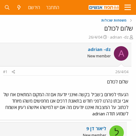
התחבר
הירשם
משפחות שכולות
שלום לכולם
פ
פ
26/4/04
adrian -dz
ו
ו
ת
ר
adrian -dz
A
ח
ס
New member
ה
ם
נ
ב
ו
ת
#1
26/4/04
ש
א
א
ר
שלום לכולם
י
ך
הגעתי לפורום בשביל בקשה ואינני יודעת אם זה המקום המתאים אח של
אבי ובתו נהרגו לפני חודש בתאונת דרכים אנו מחפשים משהו מיוחד
לכתוב על המצבות ואיננו יודעים מה אם יש למישהו איזשהו רעיון אשמח
לשמוע תודה adrian
ליאור דן 9
ל
New member