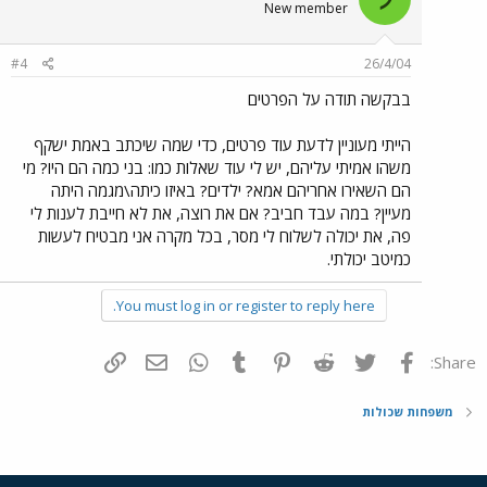
New member
#4
26/4/04
בבקשה תודה על הפרטים
הייתי מעוניין לדעת עוד פרטים, כדי שמה שיכתב באמת ישקף
משהו אמיתי עליהם, יש לי עוד שאלות כמו: בני כמה הם היו? מי
הם השאירו אחריהם אמא? ילדים? באיזו כיתה\מגמה היתה
מעיין? במה עבד חביב? אם את רוצה, את לא חייבת לענות לי
פה, את יכולה לשלוח לי מסר, בכל מקרה אני מבטיח לעשות
כמיטב יכולתי.
You must log in or register to reply here.
פייסבוק
Twitter
Reddit
Pinterest
Tumblr
WhatsApp
דואר אלקטרוני
הוסף קישור
Share:
משפחות שכולות