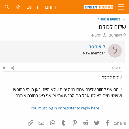
התחבר
הירשם
נשואים ונשואות
שלום לכולם
פ
פ
ליאור 30
4/6/01
ו
ו
ת
ר
ליאור 30
ל
ח
ס
New member
ה
ם
נ
ב
ו
ת
#1
4/6/01
ש
א
א
ר
שלום לכולם
י
ך
שמח אני לחזור עליכם אחרי כמה ימים שלא הייתי כאן הייתי בחופש
ועשיתי חיים באילת אבל מה התגעגעתי אז אני כאן בחזרה איתכם
You must log in or register to reply here.
פייסבוק
Twitter
Reddit
Pinterest
Tumblr
WhatsApp
דואר אלקטרוני
הוסף קישור
Share: