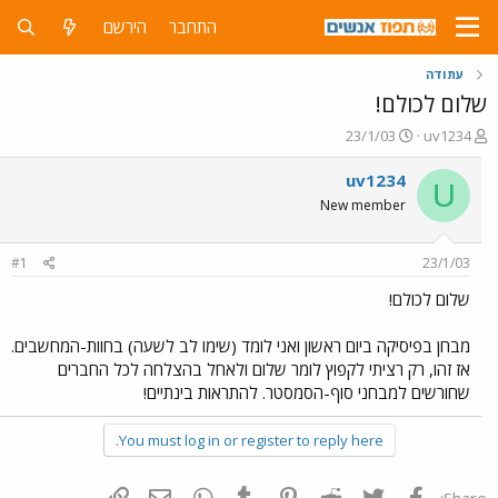
התחבר
הירשם
עתודה
שלום לכולם!
פ
פ
23/1/03
uv1234
ו
ו
ת
ר
uv1234
U
ח
ס
New member
ה
ם
נ
ב
ו
ת
#1
23/1/03
ש
א
א
ר
שלום לכולם!
י
ך
מבחן בפיסיקה ביום ראשון ואני לומד (שימו לב לשעה) בחוות-המחשבים.
אז זהו, רק רציתי לקפוץ לומר שלום ולאחל בהצלחה לכל החברים
שחורשים למבחני סוף-הסמסטר. להתראות בינתיים!
You must log in or register to reply here.
פייסבוק
Twitter
Reddit
Pinterest
Tumblr
WhatsApp
דואר אלקטרוני
הוסף קישור
Share: