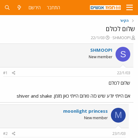
התחבר
הירשם
הקיור
שלום לכולם
פ
פ
22/1/03
SHMOOPI
ו
ו
ת
ר
SHMOOPI
S
ח
ס
New member
ה
ם
נ
ב
ו
ת
#1
22/1/03
ש
א
א
ר
שלום לכולם
י
ך
אם הייתי יודע שיש כזה פורום הייתי כאן מזמן. shiver and shake
moonlight princess
M
New member
#2
23/1/03