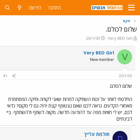
התחבר
הירשם
סקס
שלום לכולם.
פ
פ
20/1/03
Very BED Girl
ו
ו
ת
ר
Very BED Girl
V
ח
ס
New member
ה
ם
נ
ב
ו
ת
#1
20/1/03
ש
א
א
ר
שלום לכולם.
י
ך
החלטתי לוותר על זכות השתיקה למרות שאני לקוחה ותיקה המסתתרת
מאחורי הקלעים. נראה לכם שאם נצטופף קצת יהיה גם לי מקום? כדאי
לכם, יש לי חוויות מפה עד להודעה חדשה. מקווה לשתף ולהשתתף. ביי
לבינתיים
חולמת עלייך
ח