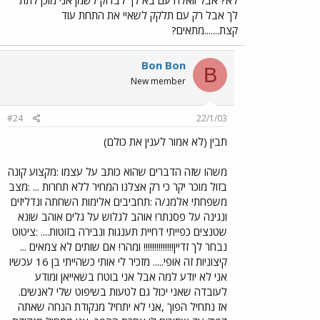
לא? אבל וואלה עם בא לך לבדוק לשמן אני מוכן לתת
לך אבל רק עם תלקק לשאיי את התחת עוד
קצת.......מתאים?
Bon Bon
B
New member
#24
22/1/03
תבין (לא אמור לענין את כולם)
משהו שזה הדברים שהוא כותב על עצמו :מקצוע קונה
בזול מוכר יקר כי רק אצלנו המחיר ללא תחרות ... :מצב
משפחתי אלמנ/ה :תחביבים אלימות השחתה ונדליזים
ונגינה על פסנתר! אוהב לגלוש על גלים אוהב שונא
שטנצים כפייתי דחיית תענגות ונבירה בזוטות.... :ציטוט
נבחר לך זדיין!!!!!!!!!!!!!! ומהר! אם שותים לא צמאים ...
קיצוניות זה אופי..... מזכיר לי אותי כשהייתי בן 16 עכשיו
אני לא יודע למה אבל אני בוטח בשאייאן ומודע
לעובדה שאני יכול גם לטעות בשיפוט שלי לאנשים.
אז נתחיל הפוך ,אני לא יתחיל מנקודת הנחה שאתה