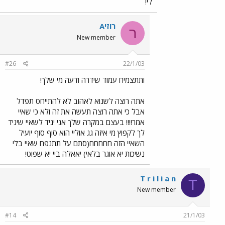
לי!
רוזיA
ר
New member
#26
22/1/03
ותתצמיח עמוד שידרה ודעה מי שלך!
אתה רוצה לשנוא לאהוב לא להתייחס תפדל
אבל כי אתה רוצה תעשה את זה ולא כי שאיי
אמר!!!! בעצם במקרה שלך אני יגיד לשאיי שיגיד
לך לקפוץ מי איזה גג אוליי הוא סוף סוף יועיל
השאיי הזה חחחחח(סתם על תתנפח שאיי בלי
נשיכות יא אוגר בלאי) יאאלה ביי יא שפוט!
T r i l i a n
T
New member
#14
21/1/03