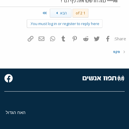
וואייייייי כמה חדשים! איזה כיף לנו
!
Last
1 of 2
הבא
You must log in or register to reply here.
פייסבוק
Twitter
Reddit
Pinterest
Tumblr
WhatsApp
דואר אלקטרוני
הוסף קישור
Share:
סקס
האח הגדול