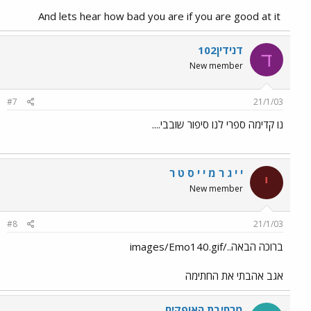
And lets hear how bad you are if you are good at it
דנידין102
ד
New member
#7
21/1/03
נו קדימה ספרי לנו סיפור שובבי....
י י ג ר מ י י ס ט ר
י
New member
#8
21/1/03
ברוכה הבאה../images/Emo140.gif
אגב אהבתי את החתימה
מרחיבת האופקים