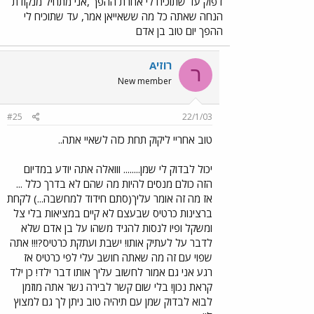
דפוק עד שתוכיח לי אחרת ההפך ,אני מתחיל מנקודת
הנחה שאתה כל מה ששאייאן אמר, עד שתוכיח לי
ההפך יום טוב בן אדם
רוזיA
ר
New member
#25
22/1/03
טוב אחריי ליקוק תחת כזה לשאיי אתה..
יכול לבדוק לי שמן........ ווואלה אתה יודע במדיום
הזה כולם מנסים להיות מה שהם לא בדרך כלל ...
אז מה זה אומר עליך(סתם חידוד למחשבה...) לקחת
ברצינות כרטיס שבעצם לא קיים במציאות בלי צל
ומשקל ופיו לנסות להגיד משהו על בן אדם שלא
לדבר על לעתיק אותו! ישבת ועתקת כרטיס?!!! אתה
שפוי עם זה מה שאתה חושב עלי לפי כרטיס אז
רגע אני גם אמור לחשוב עליך אותו דבר ילד! כן ילד
קראת נכון! בלי שום קשר לבירה נשר אתה מוזמן
לבוא לבדוק שמן עם תיהיה טוב ניתן לך גם למצוץ