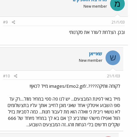
מ
New member
#9
21/1/03
ובכן. הצלחת לעורר את סקרנותי
שאייאן
ש
New member
#10
21/1/03
לקוחה וותיקה????../images/Emo2.gif מייד לכאן!!
מייד בואי לפינת המבצעים... יש לנו פה ספי במחיר מוזל....רק עד
סופ השבוע איטלקי אחד שאני מוכן לחייב אותך עליו בתצשלומים
לא נושאי ריבית כי וואלה הוא מת לעבור חנות... כמה לסביות בזיל
הזול ואפילו מישהי שתרביצ לך אם בא לך במחיר מיוחד של 666
שקלים חדשים בלי הנחות וזהו...זה המבצעים השבוע...