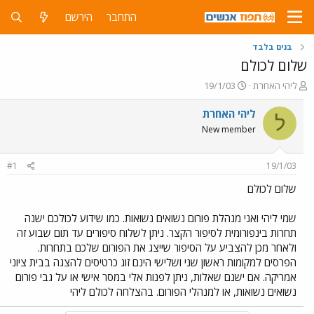
התחבר
הירשם
בנים בלבד
שלום לכולם
פ
פ
ליהי האחרת
19/1/03
ו
ו
ת
ר
ליהי האחרת
ל
ח
ס
New member
ה
ם
נ
ב
ו
ת
#1
19/1/03
ש
א
א
ר
שלום לכולם
י
ך
שמי ליהי ואני מנהלת פורום נשואים נשואות. כמו שידוע לכולכם ישנה
תחרות בינפורומית לסיפור הקצר. ניתן לשלוח סיפורים עד תום שבוע זה
ולאחר מכן להצביע על הסיפור שייצג את הפורום שלכם בתחרות.
הפרסים למקומות ראשון שני ושלישי הינם זוג כרטיסים להצגה בבית ציוני
אמריקה. אם ישנם שאלות, ניתן לפנות אלי במסר אישי או על גבי פורום
נשואים נשואות, או למנהלי הפורום. בהצלחה לכולם ליהי